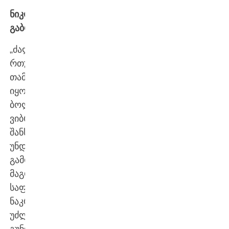
ნიკოლოზ
გაბრიჩიძე
:
„ძალიან
რთული
თამაში
იყო.
ბოლომდე
ვიბრძოლეთ,
შანსები
უნდა
გამოგვეყენებინა,
მაგრამ
საფრანგეთის
ნაკრები
უძლიერესი
გუნდია