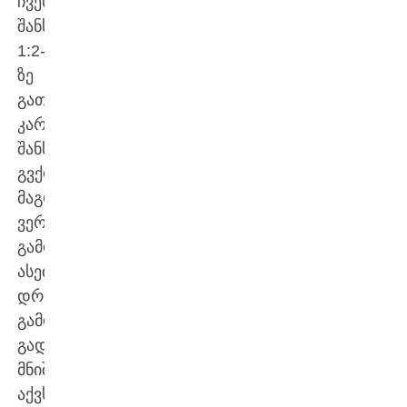
ჩვენს
შანსს.
1:2-
ზე
გათანაბრების
კარგი
შანსი
გვქონდა,
მაგრამ
ვერ
გამოვიყენეთ.
ასეთ
დროს
გამოცდილებას
გადამწყვეტი
მნიშვნელობა
აქვს“.