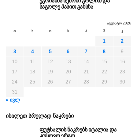
ეგოიანმა სეზონი გოლით და
საგოლე პასით გახსნა
აგვისტო 2026
ო
ს
ო
ხ
პ
შ
კ
1
2
3
4
5
6
7
8
9
10
11
12
13
14
15
16
17
18
19
20
21
22
23
24
25
26
27
28
29
30
31
« ივლ
ᲘᲮᲘᲚᲔᲗ ᲡᲠᲣᲚᲐᲓ ᲜᲐᲙᲠᲔᲑᲘ
ფუტსალის ნაკრებს იტალია და
კოსოვო ერგო