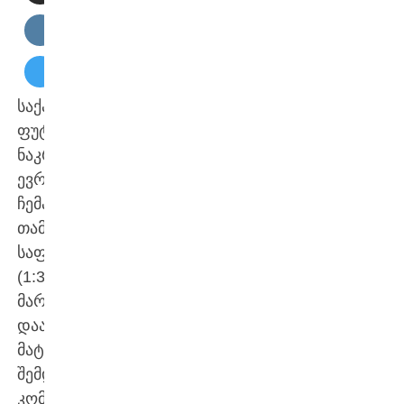
საქართველოს
ფუტსალის
ნაკრებმა
ევროპის
ჩემპიონატზე
თამაში
საფრანგეთთან
(1:3)
მარცხით
დაასრულა.
მატჩის
შემდეგ
კომენტარები