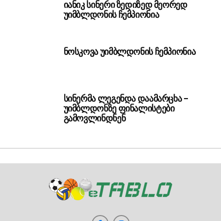
იანიკ სინერი ზედიზედ მეორედ
უიმბლდონის ჩემპიონია
ნოსკოვა უიმბლდონის ჩემპიონია
სინერმა ლეგენდა დაამარცხა –
უიმბლდონზე ფინალისტები
გამოვლინდნენ