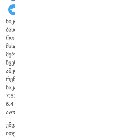
ნიკოლოზ
ბასილაშვილი
რომის
მასტერსის
მერვედფინალშია.
ჩვენებურმა
ამერიკელ
რენდონ
ნაკაშიმას
7:6;
6:4
აჯობა.
უნდა
ითქვას,