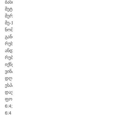
ბასილაშვილის
მეტოქე
მერვედფინალში
მე-12
ნომრად
განთესილი
რუსი
ანდრეი
რუბლიოვი
იქნება,
ვინაც
დღეს
ესპანელ
დავიდოვიჩ-
ფოკინას
6:4;
6:4