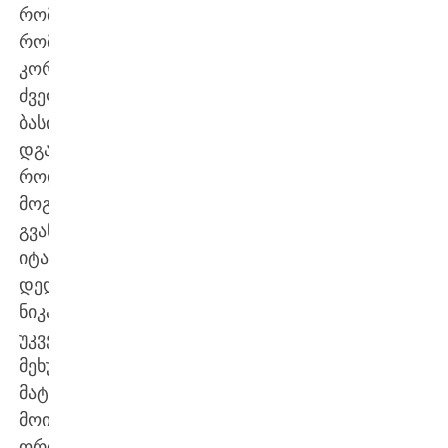
რომ
რომის
კორტებზე
ძველი
ბასილაშვილი
დგას,
როდესაც
მოგებებით
გვანებივრებდა.
იტალიის
დედაქალაქში
ნიკამ
უკვე
მეხუთე
მატჩი
მოიგო:
ორიც