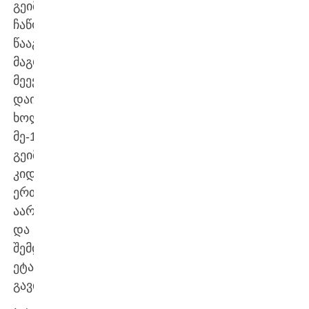
გეიმში
ჩაწოდება
წააგო,
მაგრამ
მეექვსეშივე
დაიბრუნა,
ხოლო
მე-10
გეიმში
კიდევ
ერთხელ
აართვა
და
შემდეგ
ეტაპზე
გავიდა.