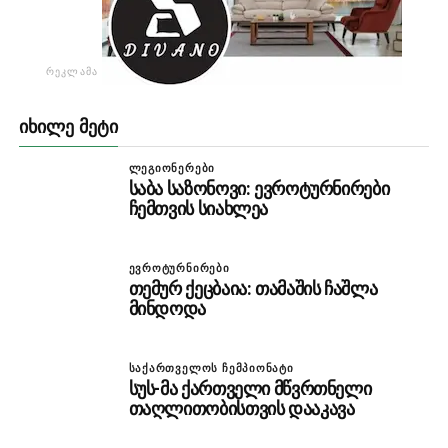
ᲠᲔᲙᲚᲐᲛᲐ
ᲘᲮᲘᲚᲔ ᲛᲔᲢᲘ
ᲚᲔᲒᲘᲝᲜᲔᲠᲔᲑᲘ
საბა საზონოვი: ევროტურნირები
ჩემთვის სიახლეა
ᲔᲕᲠᲝᲢᲣᲠᲜᲘᲠᲔᲑᲘ
თემურ ქეცბაია: თამაშის ჩაშლა
მინდოდა
ᲡᲐᲥᲐᲠᲗᲕᲔᲚᲝᲡ ᲩᲔᲛᲞᲘᲝᲜᲐᲢᲘ
სუს-მა ქართველი მწვრთნელი
თაღლითობისთვის დააკავა