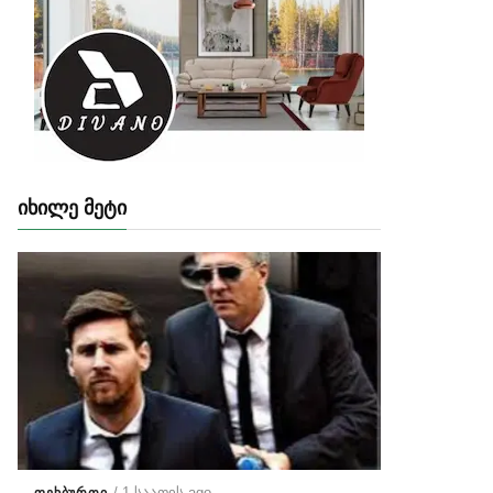
ᲘᲮᲘᲚᲔ ᲛᲔᲢᲘ
/ 1 საათის ago