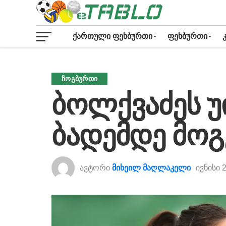
ᲥᲐᲠᲗᲣᲚᲘ ᲤᲔᲮᲑᲣᲠᲗᲘ
ᲤᲔᲮᲑᲣᲠᲗᲘ
ᲩᲝᲒᲑᲣᲠᲗᲘ
ბოლქვაძეს 
ბადემდე მოგ
ავტორი
მიხეილ მაღლაკელი
ივნისი 