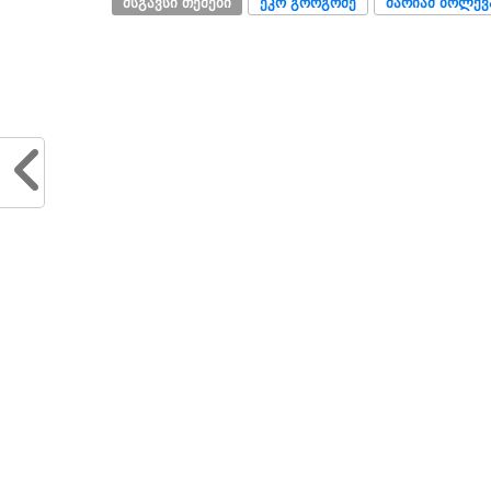
ᲛᲡᲒᲐᲕᲡᲘ ᲗᲔᲛᲔᲑᲘ
ᲔᲙᲝ ᲒᲝᲠᲒᲝᲫᲔ
ᲛᲐᲠᲘᲐᲛ ᲑᲝᲚᲥᲕ