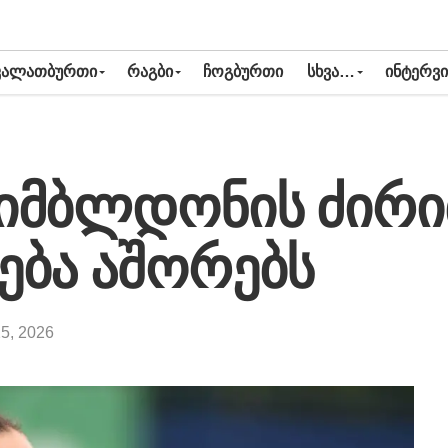
ᲙᲐᲚᲐᲗᲑᲣᲠᲗᲘ
ᲠᲐᲒᲑᲘ
ᲩᲝᲒᲑᲣᲠᲗᲘ
ᲡᲮᲕᲐ…
ᲘᲜᲢᲔᲠᲕᲘ
უიმბლდონის ძირ
ება აშორებს
25, 2026