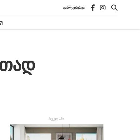
ᲒᲐᲛᲝᲒᲕᲘᲬᲔᲠᲔᲗ
Უ
ითად
ᲠᲔᲙᲚᲐᲛᲐ