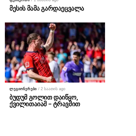
ᲤᲔᲮᲑᲣᲠᲗᲘ
მესის მამა გარდაეცვალა
/ 2 საათის ago
ᲚᲔᲒᲘᲝᲜᲔᲠᲔᲑᲘ
ბუდუმ გოლით დაიწყო,
ქვილითაიამ – ტრავმით