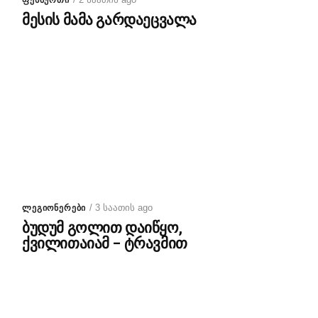
ᲤᲔᲮᲑᲣᲠᲗᲘ
მესის მამა გარდაეცვალა
/ 3 საათის ago
ᲚᲔᲒᲘᲝᲜᲔᲠᲔᲑᲘ
ბუდუმ გოლით დაიწყო,
ქვილითაიამ – ტრავმით