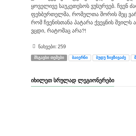
ყოველივე საუკეთესოს ვუსურვებ. ჩვენ ძ
ფეხბურთელმა, რომელთა შორის მეც ვარ,
რომ ჩვენისთანა პატარა ქვეყნის შვილს ა
ვცდი, რატომაც არა?!
ნახვები:
259
ᲛᲡᲒᲐᲕᲡᲘ ᲗᲔᲛᲔᲑᲘ
ᲑᲐᲘᲔᲠᲜᲘ
ᲑᲣᲓᲣ ᲖᲘᲕᲖᲘᲕᲐᲫᲔ
ᲘᲮᲘᲚᲔᲗ ᲡᲠᲣᲚᲐᲓ ᲚᲔᲒᲘᲝᲜᲔᲠᲔᲑᲘ