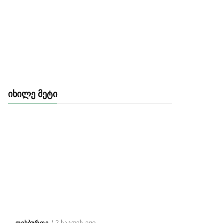
ᲘᲮᲘᲚᲔ ᲛᲔᲢᲘ
/ 2 საათის ago