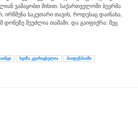
ალიან ვამაყობთ მისით. საქართველოში ბევრმა
 ირწმუნა საკუთარი თავის, როდესაც დაინახა,
მ დონეზე შეუძლია თამაში. და გაიფიქრა: მეც
ᲛᲐᲘᲜᲪᲘ
ᲮᲕᲘᲩᲐ ᲙᲕᲐᲠᲐᲪᲮᲔᲚᲘᲐ
ᲰᲐᲘᲓᲔᲜᲰᲐᲘᲛᲘ