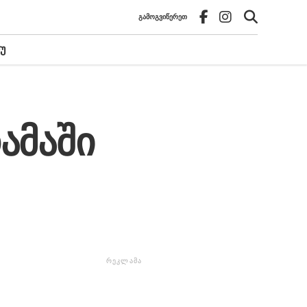
ᲒᲐᲛᲝᲒᲕᲘᲬᲔᲠᲔᲗ
Უ
თამაში
ᲠᲔᲙᲚᲐᲛᲐ