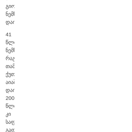
გიორგი
ნემსაძე
დაიკავებს.
41
წლის
ნემსაძემ
რაგბის
თამაში
ქუთაისის
აიაში
დაიწყო.
2007
წლიდან
კი
საფრანგეთში
გადავიდა