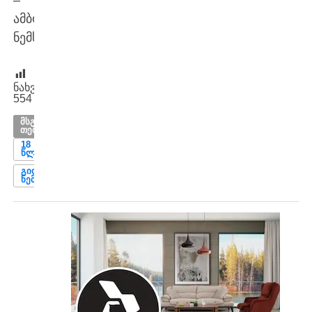
ამბობს
ნემსაძე.
ნახვები:
554
ᲛᲡᲒᲐᲕᲡᲘ
ᲗᲔᲛᲔᲑᲘ
18
ᲬᲚᲐᲛᲓᲔ
ᲒᲘᲝᲠᲒᲘ
ᲜᲔᲛᲡᲐᲫᲔ