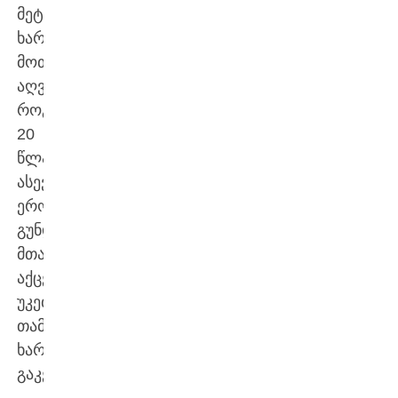
მეტი
ხარისხიანი
მოთამაშეები
აღვუზარდო
როგორც
20
წლამდე,
ასევე
ეროვნულ
გუნდს.
მთავარი
აქცენტი
უკეთესი
თამაშის
ხარისხზე
გაკეთდება“,
–