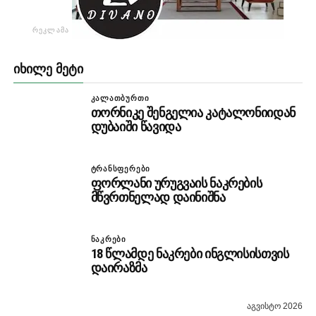
ᲠᲔᲙᲚᲐᲛᲐ
ᲘᲮᲘᲚᲔ ᲛᲔᲢᲘ
ᲙᲐᲚᲐᲗᲑᲣᲠᲗᲘ
თორნიკე შენგელია კატალონიიდან
დუბაიში წავიდა
ᲢᲠᲐᲜᲡᲤᲔᲠᲔᲑᲘ
ფორლანი ურუგვაის ნაკრების
მწვრთნელად დაინიშნა
ᲜᲐᲙᲠᲔᲑᲘ
18 წლამდე ნაკრები ინგლისისთვის
დაირაზმა
აგვისტო 2026