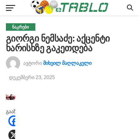
ᲜᲐᲙᲠᲔᲑᲘ
გიორგი ნემსაძე: აქცენტი
ხარისხზე გაკეთდება
ავტორი
მიხეილ მაღლაკელი
დეკემბერი 23, 2025
გააზიარეთ