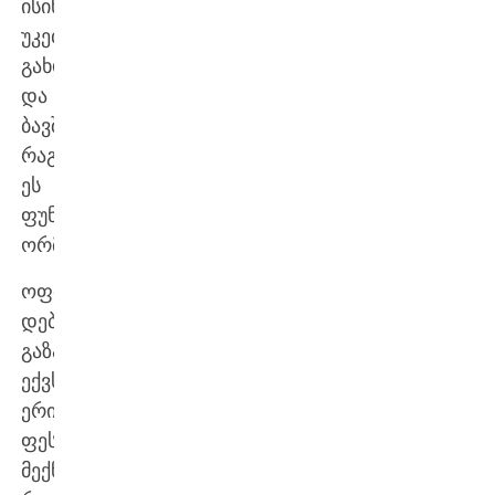
ისინი
უკეთესები
გახდნენ
და
ბავშვთა
რაგბში
ეს
ფუნქცია
ორმაგდება…
ოფიციალური
დებიუტი
გაზაფხულზე,
ექვსი
ერის
ფესტივალზე
მექნება.