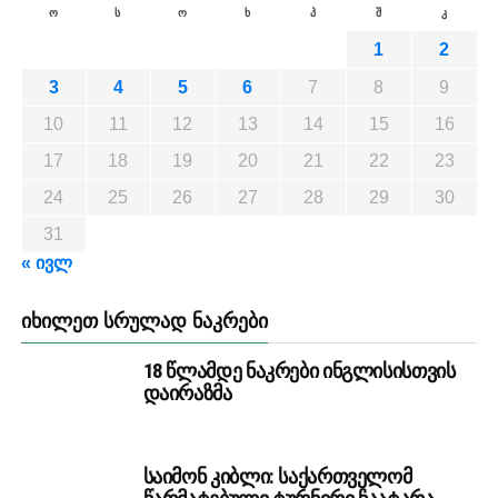
ო
ს
ო
ხ
პ
შ
კ
1
2
3
4
5
6
7
8
9
10
11
12
13
14
15
16
17
18
19
20
21
22
23
24
25
26
27
28
29
30
31
« ივლ
ᲘᲮᲘᲚᲔᲗ ᲡᲠᲣᲚᲐᲓ ᲜᲐᲙᲠᲔᲑᲘ
18 წლამდე ნაკრები ინგლისისთვის
დაირაზმა
საიმონ კიბლი: საქართველომ