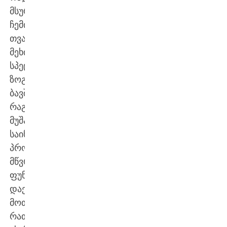
მსურდა
ჩემი
თვალით
მეხილა
სპეციფიკა.
ზოგადად,
ბავშვთა
რაგბში
მუშაობა
საინტერესო
პროცესია.
მწვრთნელის
ფუნქციაა
დაეხმაროს
მოთამაშეებს,
რათა