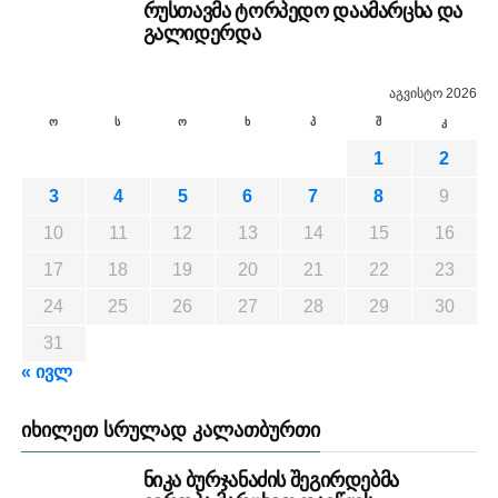
რუსთავმა ტორპედო დაამარცხა და
გალიდერდა
აგვისტო 2026
ო
ს
ო
ხ
პ
შ
კ
1
2
3
4
5
6
7
8
9
10
11
12
13
14
15
16
17
18
19
20
21
22
23
24
25
26
27
28
29
30
31
« ივლ
ᲘᲮᲘᲚᲔᲗ ᲡᲠᲣᲚᲐᲓ ᲙᲐᲚᲐᲗᲑᲣᲠᲗᲘ
ნიკა ბურჯანაძის შეგირდებმა