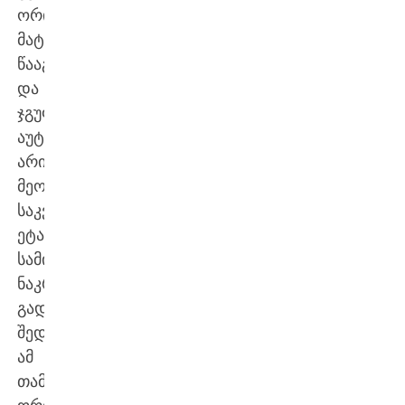
ორივე
მატჩი
წააგო
და
ჯგუფის
აუტსაიდერები
არიან.
მეორე
საკვალიფიკაციო
ეტაპზე
სამი
ნაკრები
გადის.
შედეგად,
ამ
თამაშებს