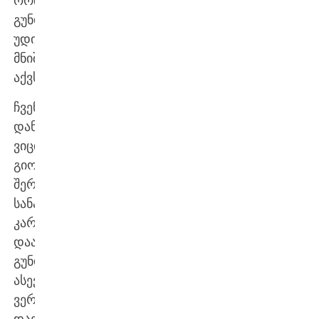
ორივე
გუნდისთვის
უდიდესი
მნიშვნელობა
აქვს.
ჩვენი
დანაკლისი
ვიცით:
გიორგი
შერმადინმა
სანაკრებო
კარიერა
დაასრულა;
გუნდს
ასევე
ვერ
დაეხმარებიან