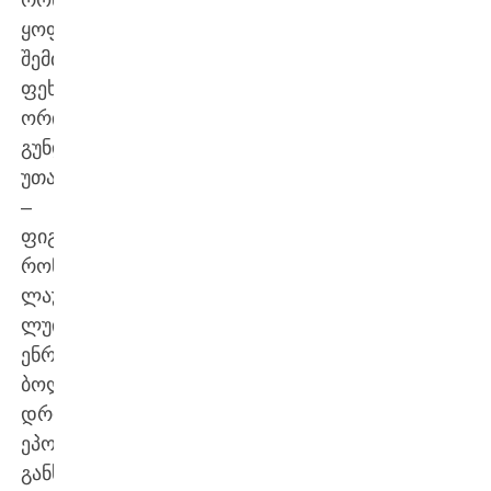
ყოფილა
შემთხვევები,
ფეხბურთელებს
ორივე
გუნდში
უთამაშიათ
–
ფიგუ,
რონალდო,
ლაუდრუპი,
ლუის
ენრიკე…
ბოლო
დროის
ეპოქა
განსაკუთრებით