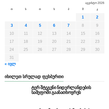
აგვისტო 2026
ო
ს
ო
ხ
პ
შ
კ
1
2
3
4
5
6
7
8
9
10
11
12
13
14
15
16
17
18
19
20
21
22
23
24
25
26
27
28
29
30
31
« ივლ
ᲘᲮᲘᲚᲔᲗ ᲡᲠᲣᲚᲐᲓ ᲤᲔᲮᲑᲣᲠᲗᲘ
ტერ შტეგენი ნიდერლანდების
სამეფოში გაანათხოვრეს