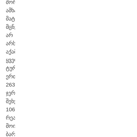
შორის
ამხანაგური
მატჩის
მცნება
არ
არსებობს.
აქამდე
ყველა
ტურნირზე
ერთმანეთს
263-
ჯერ
შეხვედრიან.
106
რეალმა
მოიგო,
ბარსელონამ