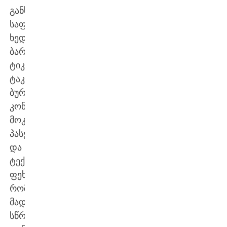
განსხვავებული
საფეხბურთო
ხედვა.
ბარსელონას
ტიკი-
ტაკა,
ბურთის
კონტროლი,
მოკლე
პასები
და
ტექნიკური
ფეხბურთი,
რომელიც
მადრიდელთა
სწრაფ