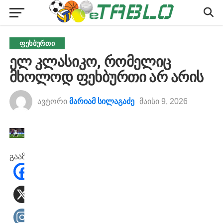
ᲤᲔᲮᲑᲣᲠᲗᲘ
ელ კლასიკო, რომელიც
მხოლოდ ფეხბურთი არ არის
ავტორი
მარიამ სილაგაძე
მაისი 9, 2026
გააზიარეთ