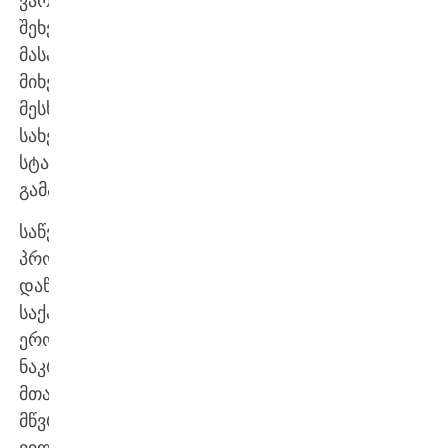
ვარჯიში
შეხვედრის
მასპინძელ,
მიხეილ
მესხის
სახელობის
სტადიონზე
გამართა.
საწვრთნელი
პროცესის
დაწყებამდე
საქართველოს
ეროვნული
ნაკრების
მთავარმა
მწვრთნელმა,
ვილი