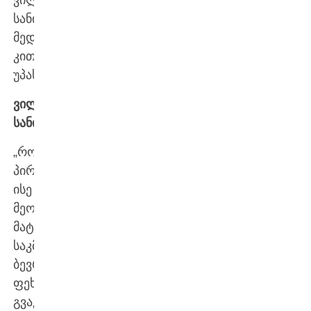
სანიოლმა,
მედიის
კითხვებს
უპასუხა.
ვილი
სანიოლი
:
„როგორც
პირველ,
ისე
მეორე
მატჩში
საკმაოდ
ბევრი
ფეხბურთელი
გვაკლია.