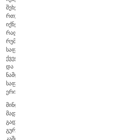
შეხვედრა
რთული
იქნება,
რადგან
რუმინეთი
საფეხბურთო
ქვეყანაა
და
ნამდვილი
საფეხბურთო
ერია…
მინდა
მადლობა
გადავუხადო
გურამ
კაშიას,