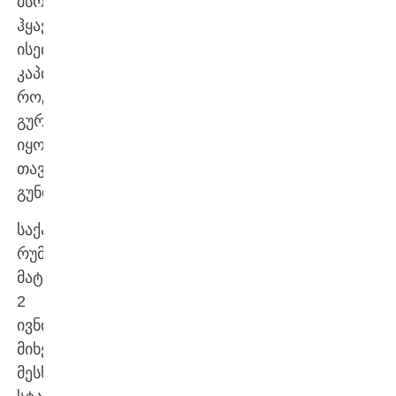
მსოფლიოში,
ჰყავდეს
ისეთი
კაპიტანი,
როგორიც
გურამი
იყო
თავისი
გუნდისთვის“.
საქართველო-
რუმინეთის
მატჩი
2
ივნისს,
მიხეილ
მესხის