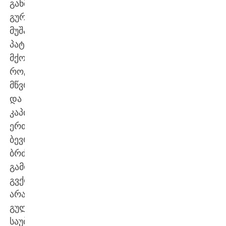
განმავლობაში
გურამთან
მუშაობის
პატივი
მქონდა.
როგორც
მწვრთნელმა
და
კაპიტანმა,
ერთად
ბევრი
ბრძოლა
გამოვიარეთ.
გვქონდა
არაერთი
გულწრფელი
საუბარი