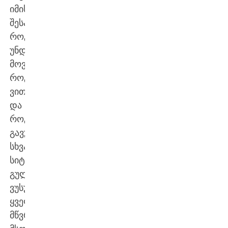
იმის
შესახებ,
როგორ
უნდა
მოვემზადოთ,
როგორ
ვითამაშოთ
და
როგორ
გავუმკლავდეთ
სხვადასხვა
სიტუაციას.
გულწრფელად
ვუსურვებ
ყველა
მწვრთნელს