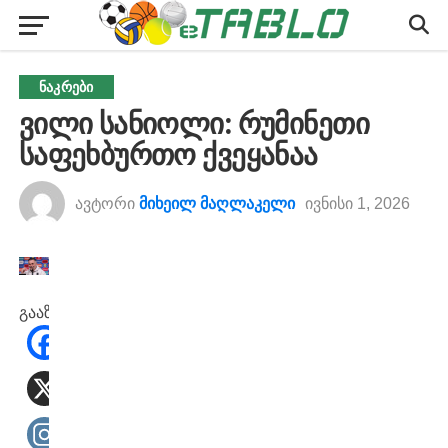
ᲜᲐᲙᲠᲔᲑᲘ
ვილი სანიოლი: რუმინეთი
საფეხბურთო ქვეყანაა
ავტორი
მიხეილ მაღლაკელი
ივნისი 1, 2026
გააზიარეთ