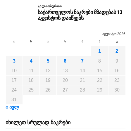
ᲙᲐᲚᲐᲗᲑᲣᲠᲗᲘ
საქართველოს ნაკრები მზადებას 13
აგვისტოს დაიწყებს
აგვისტო 2026
ო
ს
ო
ხ
პ
შ
კ
1
2
3
4
5
6
7
8
9
10
11
12
13
14
15
16
17
18
19
20
21
22
23
24
25
26
27
28
29
30
31
« ივლ
ᲘᲮᲘᲚᲔᲗ ᲡᲠᲣᲚᲐᲓ ᲜᲐᲙᲠᲔᲑᲘ