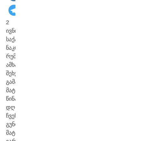
2
ივნისს,
საქართველოს
ნაკრები
რუმინეთთან
ამხანაგურ
შეხვედრას
გამართავს.
მატჩის
წინა
დღეს
ჩვენმა
გუნდმა
მატჩისწინა