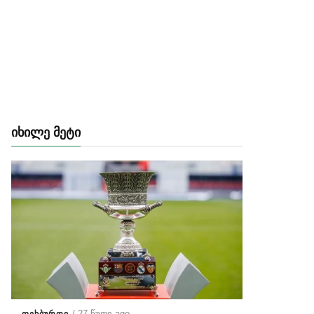
ᲘᲮᲘᲚᲔ ᲛᲔᲢᲘ
/ 27 წუთი ago