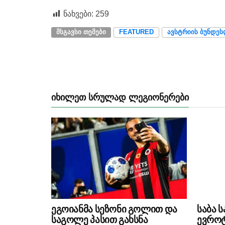
ნახვები:
259
ᲛᲡᲒᲐᲕᲡᲘ ᲗᲔᲛᲔᲑᲘ
FEATURED
ᲐᲕᲡᲢᲠᲘᲘᲡ ᲑᲣᲜᲓᲔ
ᲘᲮᲘᲚᲔᲗ ᲡᲠᲣᲚᲐᲓ ᲚᲔᲒᲘᲝᲜᲔᲠᲔᲑᲘ
ეგოიანმა სეზონი გოლით და
საბა 
საგოლე პასით გახსნა
ევროტ