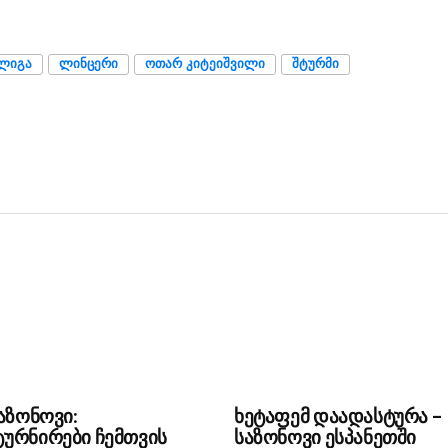
ᲡᲚᲘᲒᲐ
ᲚᲘᲜᲪᲔᲠᲘ
ᲝᲗᲐᲠ ᲙᲘᲢᲔᲘᲨᲕᲘᲚᲘ
ᲨᲢᲣᲠᲛᲘ
საზონოვი:
ხეტაფემ დაადასტურა –
ურნირები ჩემთვის
საზონოვი ესპანეთში