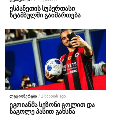
ᲤᲔᲮᲑᲣᲠᲗᲘ
ესპანეთის სუპერთასი
სტამბულში გაიმართება
/ 1 საათის ago
ᲚᲔᲒᲘᲝᲜᲔᲠᲔᲑᲘ
ეგოიანმა სეზონი გოლით და
საგოლე პასით გახსნა