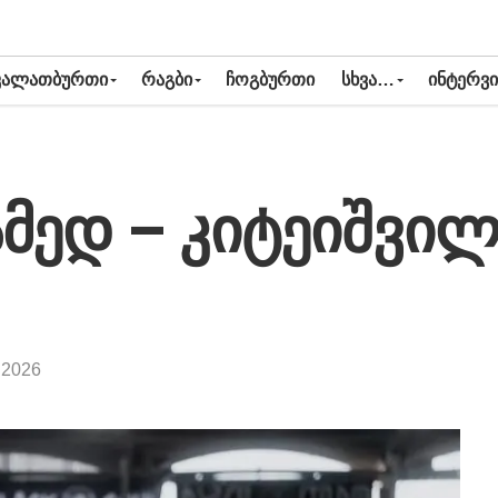
ᲙᲐᲚᲐᲗᲑᲣᲠᲗᲘ
ᲠᲐᲒᲑᲘ
ᲩᲝᲒᲑᲣᲠᲗᲘ
ᲡᲮᲕᲐ…
ᲘᲜᲢᲔᲠᲕᲘ
ამედ – კიტეიშვილ
 2026