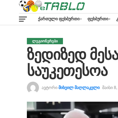
ᲥᲐᲠᲗᲣᲚᲘ ᲤᲔᲮᲑᲣᲠᲗᲘ
ᲤᲔᲮᲑᲣᲠᲗᲘ
ᲚᲔᲒᲘᲝᲜᲔᲠᲔᲑᲘ
ზედიზედ მეს
საუკეთესოა
ავტორი
მიხეილ მაღლაკელი
მაისი 8,