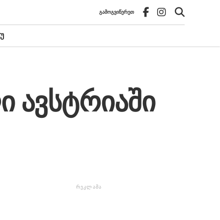
ᲒᲐᲛᲝᲒᲕᲘᲬᲔᲠᲔᲗ
Უ
ი ავსტრიაში
ᲠᲔᲙᲚᲐᲛᲐ