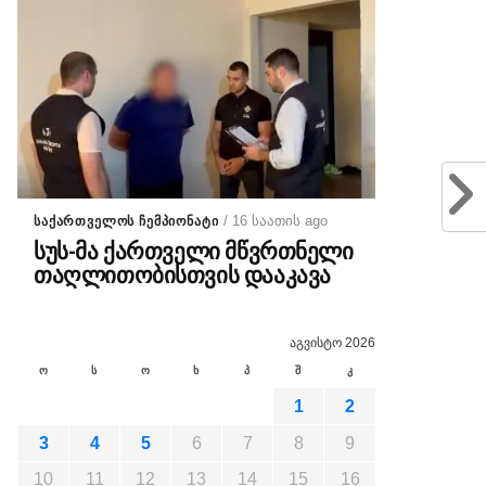
/ 16 საათის ago
ᲡᲐᲥᲐᲠᲗᲕᲔᲚᲝᲡ ᲩᲔᲛᲞᲘᲝᲜᲐᲢᲘ
სუს-მა ქართველი მწვრთნელი
თაღლითობისთვის დააკავა
აგვისტო 2026
ო
ს
ო
ხ
პ
შ
კ
1
2
3
4
5
6
7
8
9
10
11
12
13
14
15
16