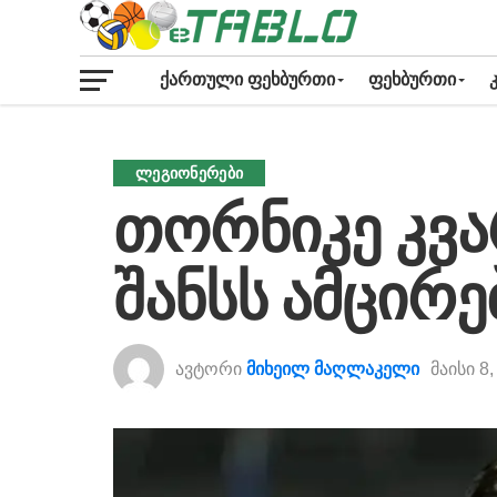
ᲥᲐᲠᲗᲣᲚᲘ ᲤᲔᲮᲑᲣᲠᲗᲘ
ᲤᲔᲮᲑᲣᲠᲗᲘ
ᲚᲔᲒᲘᲝᲜᲔᲠᲔᲑᲘ
თორნიკე კვ
შანსს ამცირე
ავტორი
მიხეილ მაღლაკელი
მაისი 8,