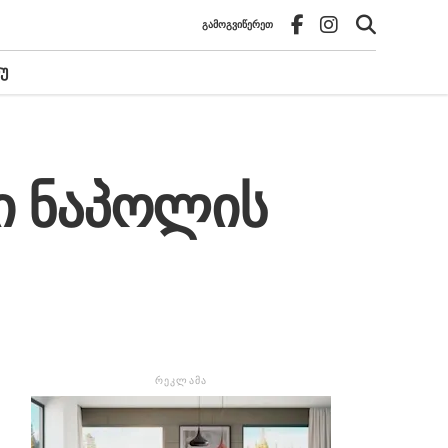
ᲒᲐᲛᲝᲒᲕᲘᲬᲔᲠᲔᲗ
Უ
ი ნაპოლის
ᲠᲔᲙᲚᲐᲛᲐ