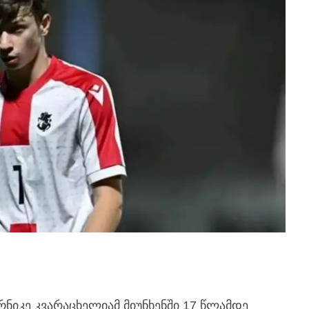
რნიკე კვარაცხელიამ მიუნხენში 17 წლამდე