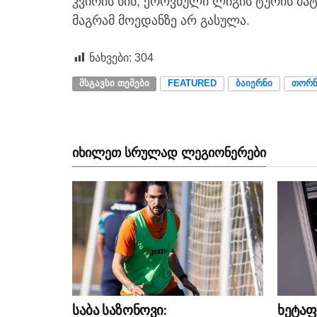
კვირის წინ, ეროვნული ლიგის ტურის მა
მაგრამ მოედანზე არ გასულა.
ნახვები:
304
ᲛᲡᲒᲐᲕᲡᲘ ᲗᲔᲛᲔᲑᲘ
FEATURED
ᲑᲐᲘᲔᲠᲜᲘ
ᲗᲝᲠᲜ
ᲘᲮᲘᲚᲔᲗ ᲡᲠᲣᲚᲐᲓ ᲚᲔᲒᲘᲝᲜᲔᲠᲔᲑᲘ
საბა საზონოვი:
ხეტაფ