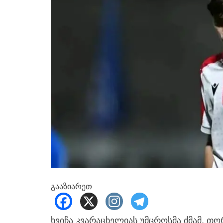
გააზიარეთ
ხვიჩა კვარაცხელიას უმცროსმა ძმამ, თო