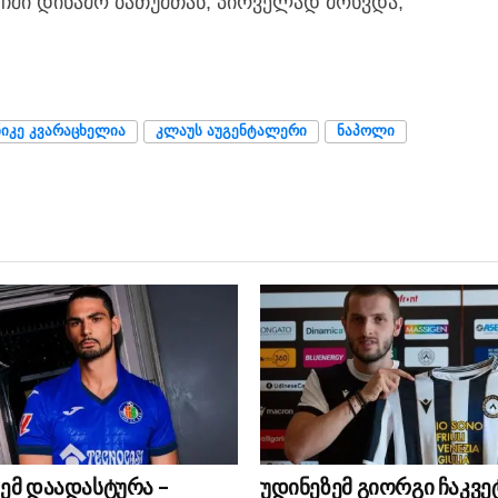
ტჩში დინამო ბათუმთან, პირველად მოხვდა,
ᲘᲙᲔ ᲙᲕᲐᲠᲐᲪᲮᲔᲚᲘᲐ
ᲙᲚᲐᲣᲡ ᲐᲣᲒᲔᲜᲢᲐᲚᲔᲠᲘ
ᲜᲐᲞᲝᲚᲘ
ემ დაადასტურა –
უდინეზემ გიორგი ჩაკვე