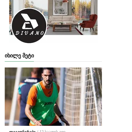
ᲘᲮᲘᲚᲔ ᲛᲔᲢᲘ
/ 12 საათის ago