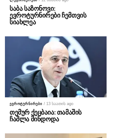
ᲚᲔᲒᲘᲝᲜᲔᲠᲔᲑᲘ
საბა საზონოვი:
ევროტურნირები ჩემთვის
სიახლეა
/ 13 საათის ago
ᲔᲕᲠᲝᲢᲣᲠᲜᲘᲠᲔᲑᲘ
თემურ ქეცბაია: თამაშის
ჩაშლა მინდოდა