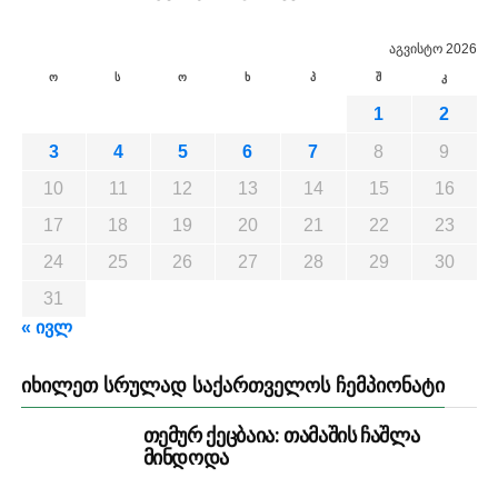
აგვისტო 2026
ო
ს
ო
ხ
პ
შ
კ
1
2
3
4
5
6
7
8
9
10
11
12
13
14
15
16
17
18
19
20
21
22
23
24
25
26
27
28
29
30
31
« ივლ
ᲘᲮᲘᲚᲔᲗ ᲡᲠᲣᲚᲐᲓ ᲡᲐᲥᲐᲠᲗᲕᲔᲚᲝᲡ ᲩᲔᲛᲞᲘᲝᲜᲐᲢᲘ
თემურ ქეცბაია: თამაშის ჩაშლა
მინდოდა