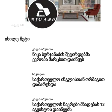
ᲠᲔᲙᲚᲐᲛᲐ
ᲘᲮᲘᲚᲔ ᲛᲔᲢᲘ
ᲙᲐᲚᲐᲗᲑᲣᲠᲗᲘ
ნიკა ბურჯანაძის შეგირდებმა
ევროპა მარცხით დაიწყეს
ᲜᲐᲙᲠᲔᲑᲘ
საქართველო ინგლისთან ორმაგით
დამარცხდა
ᲙᲐᲚᲐᲗᲑᲣᲠᲗᲘ
საქართველოს ნაკრები მზადებას 13
აგვისტოს დაიწყებს