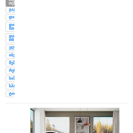
ᲗᲔᲛᲔᲑᲘ
ᲒᲐᲒᲠᲐ
ᲓᲘᲚᲐ
ᲓᲘᲜᲐᲛᲝ
ᲑᲗ
ᲓᲘᲜᲐᲛᲝ
ᲗᲑ
ᲔᲚᲘᲒᲐ
ᲘᲑᲔᲠᲘᲐ
ᲛᲔᲨᲐᲮᲢᲔ
ᲠᲣᲡᲗᲐᲕᲘ
ᲡᲐᲛᲒᲣᲠᲐᲚᲘ
ᲡᲞᲐᲔᲠᲘ
ᲢᲝᲠᲞᲔᲓᲝ