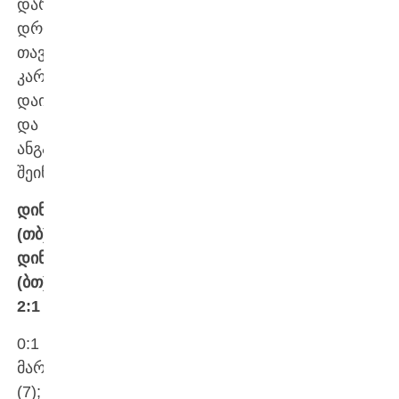
დარჩენილ
დროში
თავი
კარგად
დაიცვა
და
ანგარიში
შეინარჩუნა.
დინამო
(თბ)-
დინამო
(ბთ)
2:1
0:1
მარა
(7);