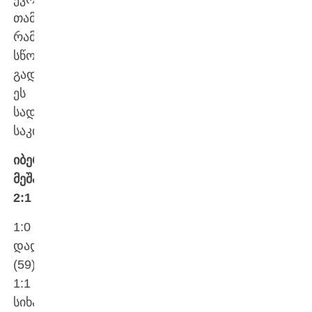
თამაშია.
რამდენად
სწორი
გადაწყვეტილებაა,
ეს
სადავო
საკითხია…
იბერია-
მეშახტე
2:1
1:0
დადიანი
(59);
1:1
სიხარულიძე