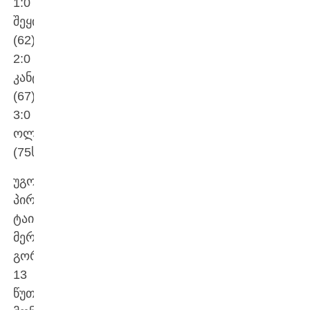
1:0
შეყილაძე
(62);
2:0
კანტე
(67);
3:0
ოლივეირა
(75სკ)
უგოლო
პირველი
ტაიმის
მერე,
გორელებმა
13
წუთიან