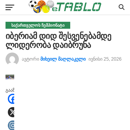
ᲡᲐᲥᲐᲠᲗᲕᲔᲚᲝᲡ ᲩᲔᲛᲞᲘᲝᲜᲐᲢᲘ
იბერიამ დიდ შესვენებამდე
ლიდერობა დაიბრუნა
ავტორი
მიხეილ მაღლაკელი
ივნისი 25, 2026
გააზიარეთ