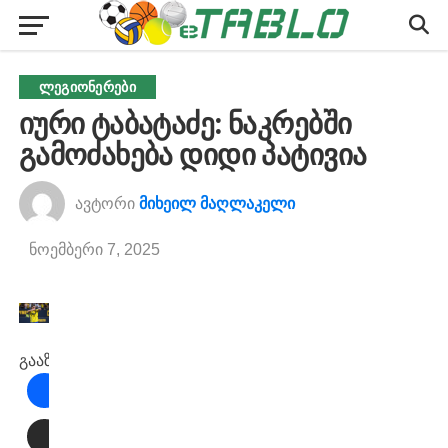
ᲚᲔᲒᲘᲝᲜᲔᲠᲔᲑᲘ
იური ტაბატაძე: ნაკრებში
გამოძახება დიდი პატივია
ავტორი
მიხეილ მაღლაკელი
ნოემბერი 7, 2025
გააზიარეთ