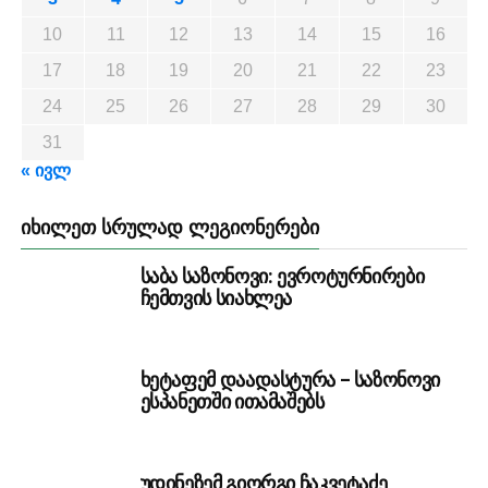
10
11
12
13
14
15
16
17
18
19
20
21
22
23
24
25
26
27
28
29
30
31
« ივლ
ᲘᲮᲘᲚᲔᲗ ᲡᲠᲣᲚᲐᲓ ᲚᲔᲒᲘᲝᲜᲔᲠᲔᲑᲘ
საბა საზონოვი: ევროტურნირები
ჩემთვის სიახლეა
ხეტაფემ დაადასტურა – საზონოვი
ესპანეთში ითამაშებს
უდინეზემ გიორგი ჩაკვეტაძე