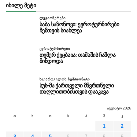
ᲘᲮᲘᲚᲔ ᲛᲔᲢᲘ
ᲚᲔᲒᲘᲝᲜᲔᲠᲔᲑᲘ
საბა საზონოვი: ევროტურნირები
ჩემთვის სიახლეა
ᲔᲕᲠᲝᲢᲣᲠᲜᲘᲠᲔᲑᲘ
თემურ ქეცბაია: თამაშის ჩაშლა
მინდოდა
ᲡᲐᲥᲐᲠᲗᲕᲔᲚᲝᲡ ᲩᲔᲛᲞᲘᲝᲜᲐᲢᲘ
სუს-მა ქართველი მწვრთნელი
თაღლითობისთვის დააკავა
აგვისტო 2026
ო
ს
ო
ხ
პ
შ
კ
1
2
3
4
5
6
7
8
9