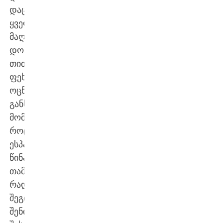
დაცვა
ყველაზე
მაღალ
დონეზე,
თითოეული
ფეხბურთელის
ოცნებაა.
განსაკუთრებული
მომენტია,
როცა
ესპანეთის
წინააღმდეგ
თამაშობ,
რადგან
შეგიძლია
შენი