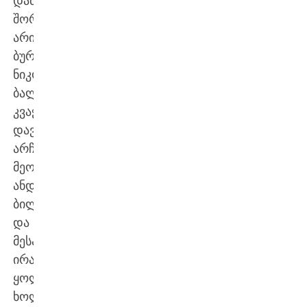
დამწყებთა
შორის
არიან
ბურჯი
ნიკოლოზ
ბალანჩივაძე,
კვაჭი
დავით
არჩვაძე,
მეორეხაზელი
ანდრია
ბილანიშვილი
და
მესამეხაზელი
ირაკლი
ყოლბაია,
ხოლო