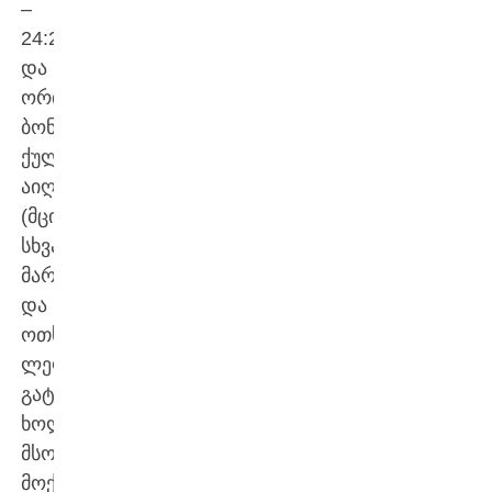
–
24:25
და
ორი
ბონუს
ქულა
აიღო
(მცირე
სხვაობის
მარცხისთვის
და
ოთხი
ლელოს
გატანისთვის),
ხოლო
მსოფლიოს
მოქმედ