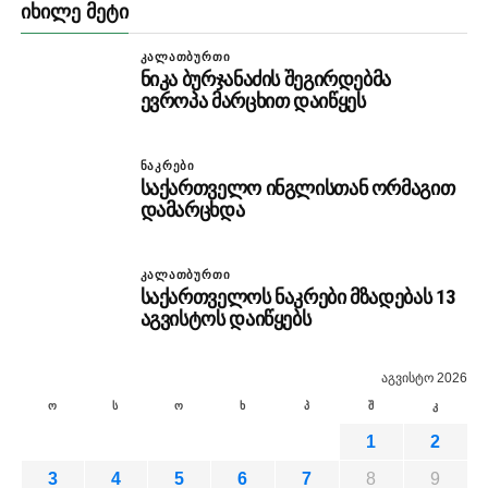
ᲘᲮᲘᲚᲔ ᲛᲔᲢᲘ
ᲙᲐᲚᲐᲗᲑᲣᲠᲗᲘ
ნიკა ბურჯანაძის შეგირდებმა
ევროპა მარცხით დაიწყეს
ᲜᲐᲙᲠᲔᲑᲘ
საქართველო ინგლისთან ორმაგით
დამარცხდა
ᲙᲐᲚᲐᲗᲑᲣᲠᲗᲘ
საქართველოს ნაკრები მზადებას 13
აგვისტოს დაიწყებს
აგვისტო 2026
ო
ს
ო
ხ
პ
შ
კ
1
2
3
4
5
6
7
8
9