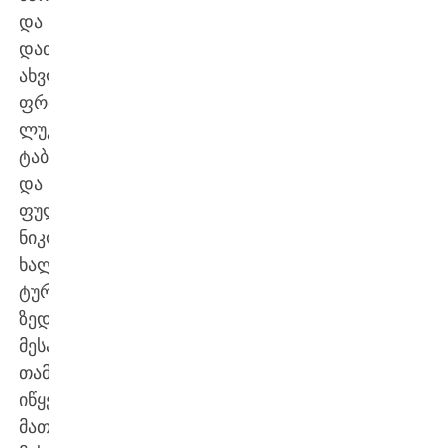
და
დათა
ახვლედიანი,
ფრთა
ლუკა
ტაბატაძე
და
ფულბეკი
ნიკოლოზ
ხალვაში.
ტურნირის
ზედიზედ
მესამე
თამაშს
იწყებენ
მათე