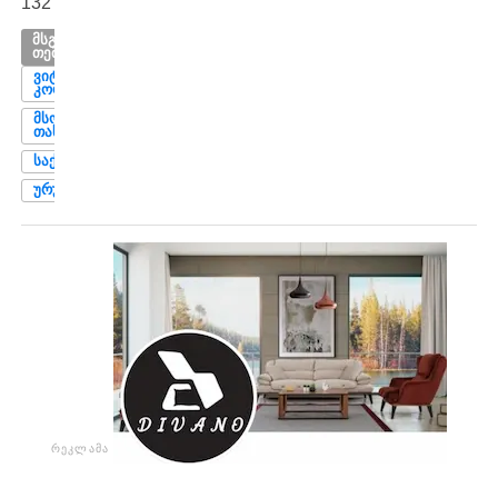
132
ᲛᲡᲒᲐᲕᲡᲘ
ᲗᲔᲛᲔᲑᲘ
ᲕᲘᲢᲝ
ᲙᲝᲚᲔᲚᲘᲨᲕᲘᲚᲘ
ᲛᲡᲝᲤᲚᲘᲝ
ᲗᲐᲡᲘ 2026
ᲡᲐᲥᲐᲠᲗᲕᲔᲚᲝ
ᲣᲠᲣᲒᲕᲐᲘ
ᲠᲔᲙᲚᲐᲛᲐ