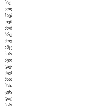
ნატროშვილი,
ხოლო
ჰავბეკად
თემურ
ძოძუაშვილი
ბრუნდება.
მოედანზე
ამჯერადაც
პირველივე
წუთებიდან
გავლენ
მგეზავი
მათე
მახარაძე,
ცენტრები
დავით
ბარბაქაძე