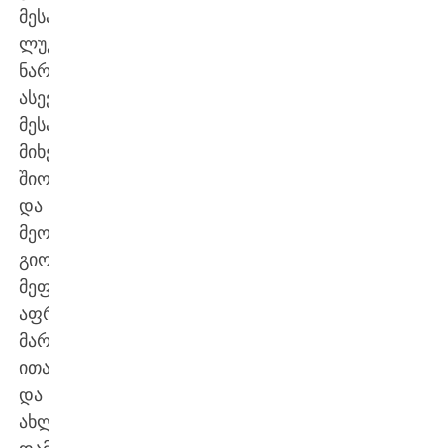
მესამეხაზელმა
ლუკა
ნარსიამ,
ასევე
მესამეხაზელმა
მიხეილ
შიოშვილმა
და
მეორეხაზელმა
გიორგი
მეფარიშვილმა.
აფრიკელებთან
მარქაფიდან
ითამაშეს
და
ახლა