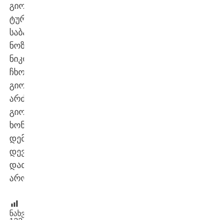
გიორგი
ტურაშვილი,
საბა
ნოზაძე,
ნიკოლოზ
ჩხორთოლია,
გიორგი
არძენაძე;
გიორგი
ხონელიძე,
დემეტრე
დევდარიანი,
დათა
არობელიძე.
ნახვები: