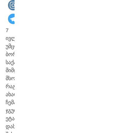
7
ივლისს,
უმცროსი
ბორჯღალოსნები
საქართველოში
მიმდინარე
მსოფლიო
რაგბის
ახალგაზრდული
ჩემპიონატის
ჯგუფური
ეტაპის
დასკვნით