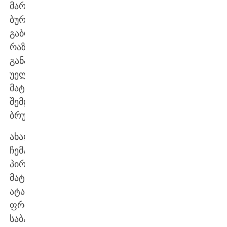
მარჯვენა
ბურჯი
გაბრიელ
რაზმაძე,
განაცხადში
უელსთან
მატჩის
შემდეგ
ბრუნდება.
ახალგაზრდულ
ჩემპიონატზე
პირველ
მატჩს
ატარებს
ფრთა
საბა