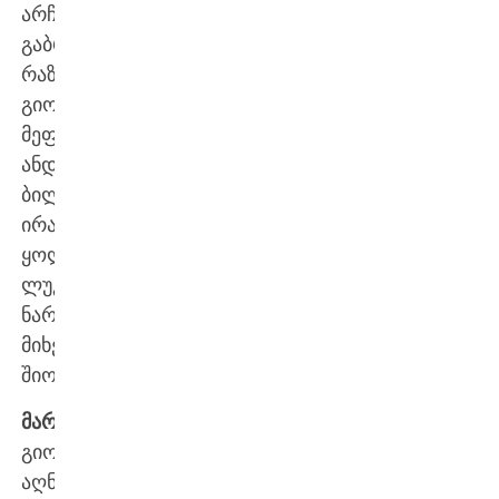
არჩვაძე,
გაბრიელ
რაზმაძე,
გიორგი
მეფარიშვილი,
ანდრია
ბილანიშვილი,
ირაკლი
ყოლბაია,
ლუკა
ნარსია,
მიხეილ
შიოშვილი;
მარქაფა:
გიორგი
აღნიაშვილი,