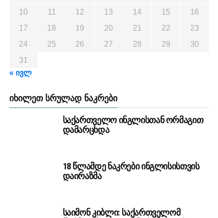
10
11
12
13
14
15
16
17
18
19
20
21
22
23
24
25
26
27
28
29
30
31
« ივლ
ᲘᲮᲘᲚᲔᲗ ᲡᲠᲣᲚᲐᲓ ᲜᲐᲙᲠᲔᲑᲘ
საქართველო ინგლისთან ორმაგით
დამარცხდა
18 წლამდე ნაკრები ინგლისისთვის
დაირაზმა
საიმონ კიბლი: საქართველომ