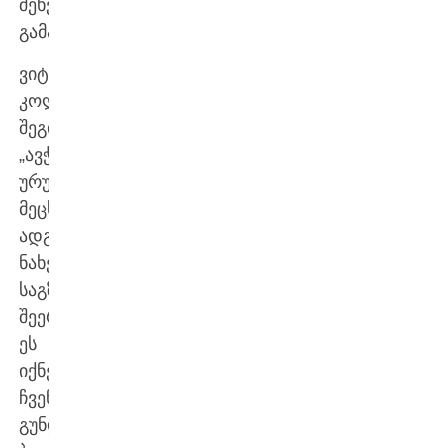
შეხვედრას
გამართავენ.
ვიტო
კოლელიშვილის
შეგირდები
„ავჭალაზე“
ურუგვაის
მეცხრე
ადგილის
ნახევარფინალის
საგზურისთვის
შეერკინებიან.
ეს
იქნება
ჩვენი
გუნდის