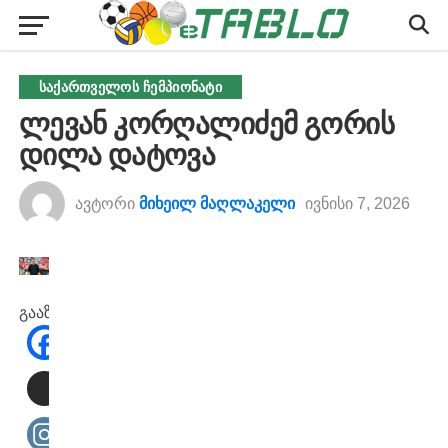
ᲡᲐᲥᲐᲠᲗᲕᲔᲚᲝᲡ ᲩᲔᲛᲞᲘᲝᲜᲐᲢᲘ
ლევან კორღალიძემ გორის
დილა დატოვა
ავტორი
მიხეილ მაღლაკელი
ივნისი 7, 2026
გააზიარეთ