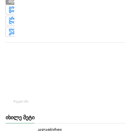
ᲗᲔᲛᲔᲑᲘ
ᲒᲝᲠᲘᲡ
ᲓᲘᲚᲐ
ᲔᲠᲝᲕᲜᲣᲚᲘ
ᲚᲘᲒᲐ
ᲚᲔᲕᲐᲜ
ᲙᲝᲠᲦᲐᲚᲘᲫᲔ
ᲠᲔᲙᲚᲐᲛᲐ
ᲘᲮᲘᲚᲔ ᲛᲔᲢᲘ
ᲙᲐᲚᲐᲗᲑᲣᲠᲗᲘ