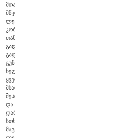
მთავარმა
მწვრთნელმა,
ლევან
კორღალიძემ,
თანამდებობიდან
გადადგომა
გადაწყვიტა.
გუნდის
ხელმძღვანელობამ
ყველანაირი
მხარდაჭერა
შესთავაზა
და
დარჩენა
სთხოვა,
მაგრამ
ლევანმა