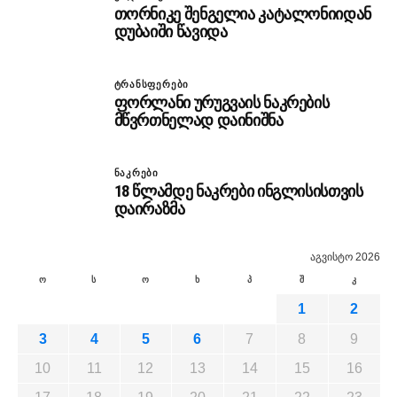
თორნიკე შენგელია კატალონიიდან
დუბაიში წავიდა
ᲢᲠᲐᲜᲡᲤᲔᲠᲔᲑᲘ
ფორლანი ურუგვაის ნაკრების
მწვრთნელად დაინიშნა
ᲜᲐᲙᲠᲔᲑᲘ
18 წლამდე ნაკრები ინგლისისთვის
დაირაზმა
აგვისტო 2026
ო
ს
ო
ხ
პ
შ
კ
1
2
3
4
5
6
7
8
9
10
11
12
13
14
15
16