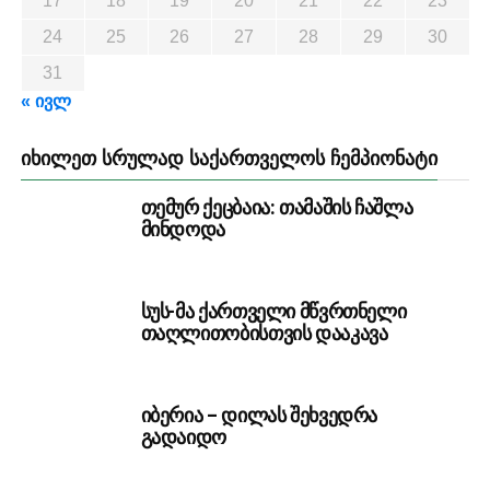
17
18
19
20
21
22
23
24
25
26
27
28
29
30
31
« ივლ
ᲘᲮᲘᲚᲔᲗ ᲡᲠᲣᲚᲐᲓ ᲡᲐᲥᲐᲠᲗᲕᲔᲚᲝᲡ ᲩᲔᲛᲞᲘᲝᲜᲐᲢᲘ
თემურ ქეცბაია: თამაშის ჩაშლა
მინდოდა
სუს-მა ქართველი მწვრთნელი
თაღლითობისთვის დააკავა
იბერია – დილას შეხვედრა
გადაიდო