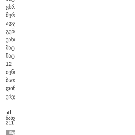
ცხრილში
მერვე
ადგილზეა.
გუნდს
უახლოესი
მატჩის
ჩატარება
12
ივნისს,
ბათუმში,
დინამოსთან
უწევს.
ნახვები:
211
ᲛᲡᲒᲐᲕᲡᲘ