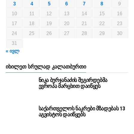
3
4
5
6
7
8
9
10
11
12
13
14
15
16
17
18
19
20
21
22
23
24
25
26
27
28
29
30
31
« ივლ
ᲘᲮᲘᲚᲔᲗ ᲡᲠᲣᲚᲐᲓ ᲙᲐᲚᲐᲗᲑᲣᲠᲗᲘ
ნიკა ბურჯანაძის შეგირდებმა
ევროპა მარცხით დაიწყეს
საქართველოს ნაკრები მზადებას 13
აგვისტოს დაიწყებს