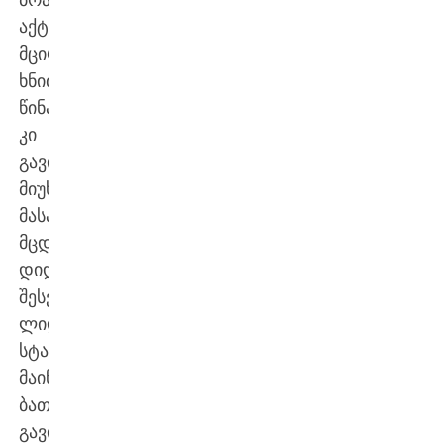
აქტიურობით
მცირე
ხნით
წინაც
კი
გავიდნენ.
მიუხედავად
მასპინძელთა
მცდელობისა,
დიდ
შესვენებაზე
ლიდერის
სტატუსით
მაინც
ბათუმელები
გავიდნენ.