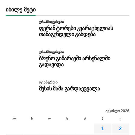
ᲘᲮᲘᲚᲔ ᲛᲔᲢᲘ
ᲢᲠᲐᲜᲡᲤᲔᲠᲔᲑᲘ
ფერან ტორესი კვარაცხელიას
თანაგუნდელი გახდება
ᲢᲠᲐᲜᲡᲤᲔᲠᲔᲑᲘ
ბრუნო გიმარაეში არსენალში
გადავიდა
ᲤᲔᲮᲑᲣᲠᲗᲘ
მესის მამა გარდაეცვალა
აგვისტო 2026
ო
ს
ო
ხ
პ
შ
კ
1
2