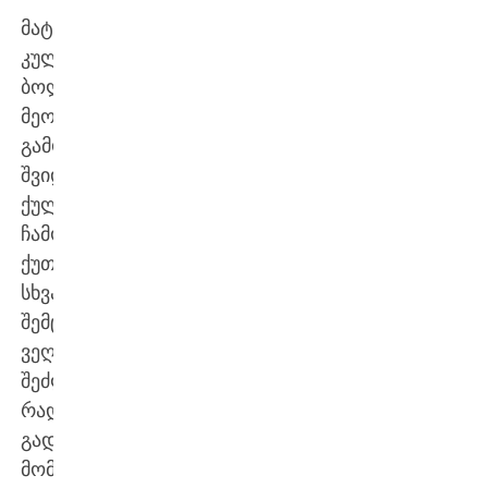
მატჩის
კულმინაცია
ბოლო
მეოთხედი
გამოდგა,
შვიდი
ქულით
ჩამორჩენილმა
ქუთაისმა
სხვაობის
შემცირება
ვეღარ
შეძლო,
რადგან
გადამწყვეტ
მომენტში