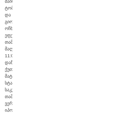
მაირინ
ტომასისა
და
გიორგი
ოჩხიკიძის
ეფექტური
თამაშით
მალევე
11:0
დაწინაურდა.
ქუთაისელებმა
მატჩის
სტარტზე
საკუთარი
თამაში
ვერ
იპოვეს,