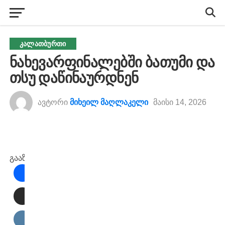
ᲙᲐᲚᲐᲗᲑᲣᲠᲗᲘ
ნახევარფინალებში ბათუმი და
თსუ დაწინაურდნენ
ავტორი
მიხეილ მაღლაკელი
მაისი 14, 2026
გააზიარეთ