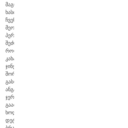
მაგრამ
ხასიათის
ჩვენება
მეორე
პერიოდში
შეძლეს,
როდესაც
კახაბერ
ჯინჭარაძის
შორეული
გასროლით
ანგარიში
ჯერ
გაათანაბრეს,
ხოლო
დეტრეკ
ბრაუნინგის