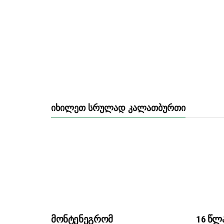
ᲘᲮᲘᲚᲔᲗ ᲡᲠᲣᲚᲐᲓ ᲙᲐᲚᲐᲗᲑᲣᲠᲗᲘ
მონტენეგრომ
16 წლ