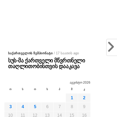
/ 17 საათის ago
ᲡᲐᲥᲐᲠᲗᲕᲔᲚᲝᲡ ᲩᲔᲛᲞᲘᲝᲜᲐᲢᲘ
სუს-მა ქართველი მწვრთნელი
თაღლითობისთვის დააკავა
აგვისტო 2026
ო
ს
ო
ხ
პ
შ
კ
1
2
3
4
5
6
7
8
9
10
11
12
13
14
15
16