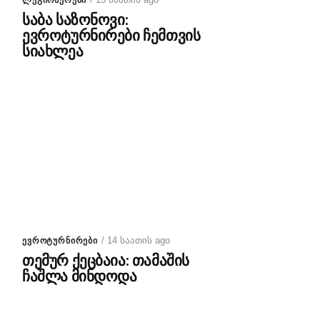
ᲚᲔᲒᲘᲝᲜᲔᲠᲔᲑᲘ
საბა საზონოვი:
ევროტურნირები ჩემთვის
სიახლეა
/ 14 საათის ago
ᲔᲕᲠᲝᲢᲣᲠᲜᲘᲠᲔᲑᲘ
თემურ ქეცბაია: თამაშის
ჩაშლა მინდოდა