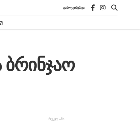
ᲒᲐᲛᲝᲒᲕᲘᲬᲔᲠᲔᲗ
Უ
ა ბრინჯაო
ᲠᲔᲙᲚᲐᲛᲐ