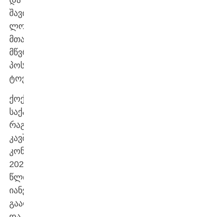
შავი
ლომის
მთავარი
მწვრთნელის
პოსტს
ტოვებს.
ქოქრილმა
საქართველოს
რაგბის
კავშირთან
კონტრაქტი
2024
წლის
იანვარში
გააფორმა
და