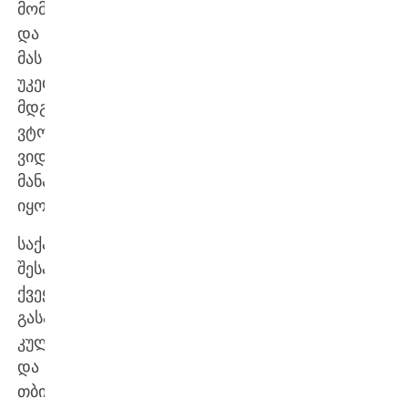
მომავლისთვის
და
მას
უკეთეს
მდგომარეობაში
ვტოვებ,
ვიდრე
მანამდე
იყო…
საქართველო
შესანიშნავი
ქვეყანაა
გასაოცარი
კულტურითა
და
თბილი,