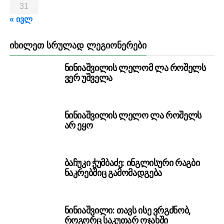
31
« ივლ
ᲘᲮᲘᲚᲔᲗ ᲡᲠᲣᲚᲐᲓ ᲚᲔᲒᲘᲝᲜᲔᲠᲔᲑᲘ
ნინიაშვილის ლელომ ლა როშელს
ვერ უშველა
ნინიაშვილის ლელო ლა როშელს
არ ეყო
ბაჩუკი ჭუმბაძე: ინგლისური რაგბი
ნაკრებშიც გამომადგება
ნინიაშვილი: თავს ისე ვრგძნობ,
როგორც საკუთარ ოჯახში