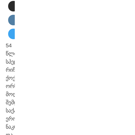
54
წლისინგლისელი
სპეციალისტი
რიჩარდ
ქოქრილი
ორწლიანი
მოღვაწეობის
შემდეგ
საქართველოს
ეროვნული
ნაკრებისა
და