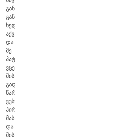
განვითარების
განსხვავებული
ხედვა
აქვს
და
მე
პატივს
ვცემ
მის
გადაწვეტილებას.
წარმატებებს
ვუსურვებ
პირადად
მას
და
მის