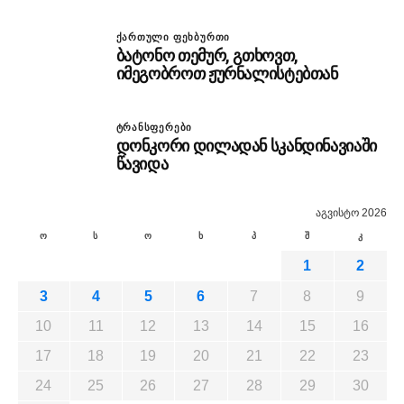
ᲥᲐᲠᲗᲣᲚᲘ ᲤᲔᲮᲑᲣᲠᲗᲘ
ბატონო თემურ, გთხოვთ,
იმეგობროთ ჟურნალისტებთან
ᲢᲠᲐᲜᲡᲤᲔᲠᲔᲑᲘ
დონკორი დილადან სკანდინავიაში
წავიდა
აგვისტო 2026
ო
ს
ო
ხ
პ
შ
კ
1
2
3
4
5
6
7
8
9
10
11
12
13
14
15
16
17
18
19
20
21
22
23
24
25
26
27
28
29
30