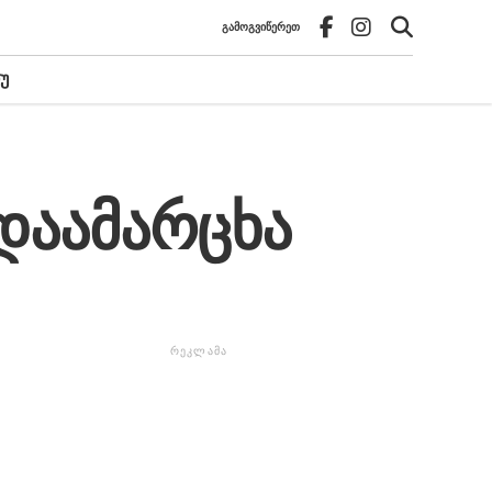
ᲒᲐᲛᲝᲒᲕᲘᲬᲔᲠᲔᲗ
Უ
დაამარცხა
ᲠᲔᲙᲚᲐᲛᲐ