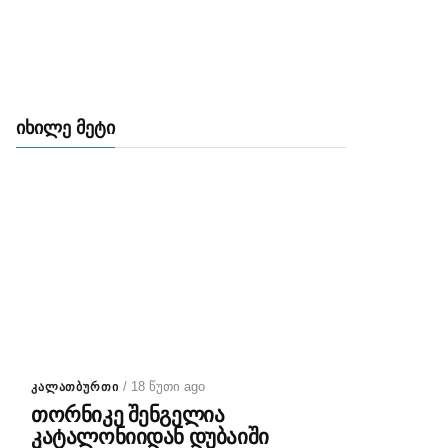
ᲘᲮᲘᲚᲔ ᲛᲔᲢᲘ
/ 18 წუთი ago
ᲙᲐᲚᲐᲗᲑᲣᲠᲗᲘ
თორნიკე შენგელია
კატალონიიდან დუბაიში