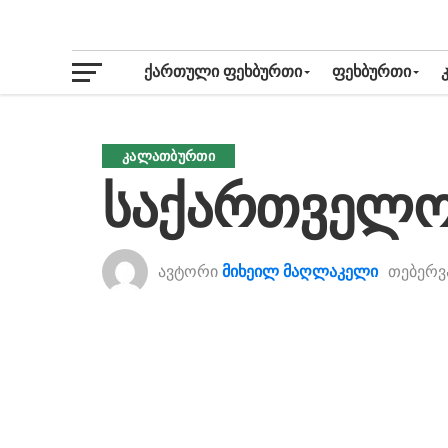
ᲥᲐᲠᲗᲣᲚᲘ ᲤᲔᲮᲑᲣᲠᲗᲘ
ᲤᲔᲮᲑᲣᲠᲗᲘ
ᲙᲐᲚᲐᲗᲑᲣᲠᲗᲘ
საქართველო
ავტორი
მიხეილ მაღლაკელი
თებერვ