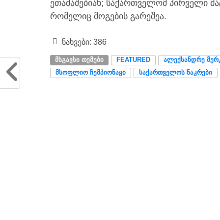
ეთამაშებიან; საქართველომ პირველი მატ
რომელიც მოგების გარეშეა.
ნახვები:
386
ᲛᲡᲒᲐᲕᲡᲘ ᲗᲔᲛᲔᲑᲘ
FEATURED
ᲐᲚᲔᲥᲡᲐᲜᲓᲠᲔ ᲛᲔᲠ
ᲛᲡᲝᲤᲚᲘᲝ ᲩᲔᲛᲞᲘᲝᲜᲐᲧᲘ
ᲡᲐᲥᲐᲠᲗᲕᲔᲚᲝᲡ ᲜᲐᲙᲠᲔᲑᲘ