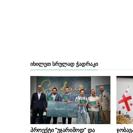
ᲘᲮᲘᲚᲔᲗ ᲡᲠᲣᲚᲐᲓ ᲭᲐᲓᲠᲐᲙᲘ
პროექტი “უჯარიმოდ” და
ჯობავ