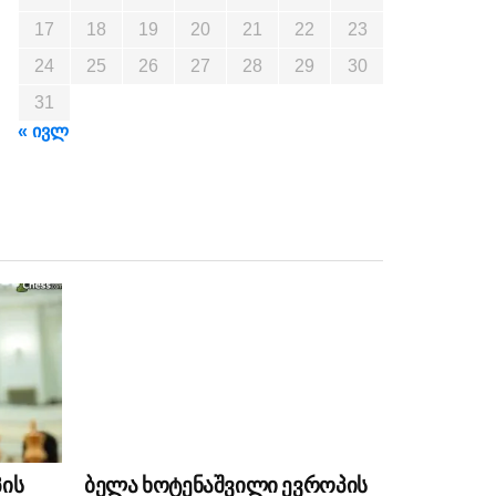
17
18
19
20
21
22
23
24
25
26
27
28
29
30
31
« ივლ
პის
ბელა ხოტენაშვილი ევროპის