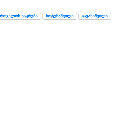
ᲐᲠᲗᲕᲔᲚᲝᲡ ᲜᲐᲙᲠᲔᲑᲘ
ᲮᲝᲢᲔᲜᲐᲨᲕᲘᲚᲘ
ᲯᲐᲕᲐᲮᲘᲨᲕᲘᲚᲘ