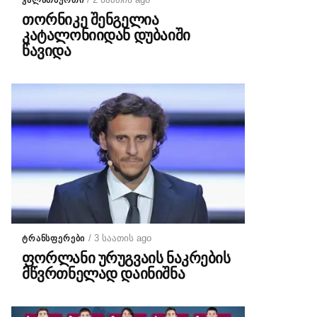
ᲙᲐᲚᲐᲗᲑᲣᲠᲗᲘ
თორნიკე შენგელია
კატალონიიდან დუბაიში
წავიდა
/ 3 საათის ago
ᲢᲠᲐᲜᲡᲤᲔᲠᲔᲑᲘ
ფორლანი ურუგვაის ნაკრების
მწვრთნელად დაინიშნა