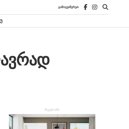
ᲒᲐᲛᲝᲒᲕᲘᲬᲔᲠᲔᲗ
Უ
ავრად
ᲠᲔᲙᲚᲐᲛᲐ