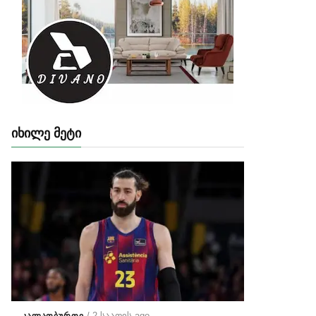
ᲘᲮᲘᲚᲔ ᲛᲔᲢᲘ
/ 2 საათის ago