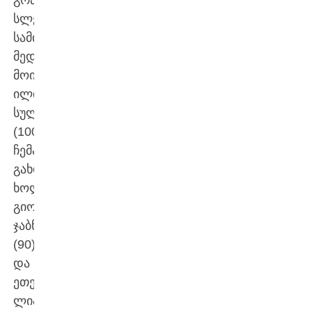
სლემზე
სამი
მედალი
მოიპოვა:
ილია
სულამანიძე
(100)
ჩემპიონი
გახდა,
ხოლო
გიორგი
ჯაბნიაშვილი
(90)
და
ეთერ
ლიპარტელიანი