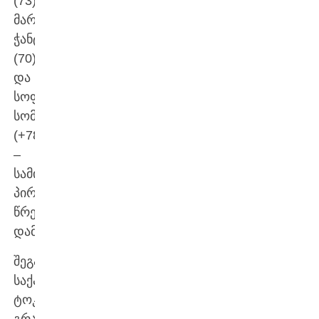
(73),
მარიამ
ჭანტურიამ
(70)
და
სოფიო
სომხიშვილმა
(+78)
–
სამივე
პირველივე
წრეში
დამარცხდა.
შეგახსენებთ,
საქართველომ
ტოკიოს
გრანდ