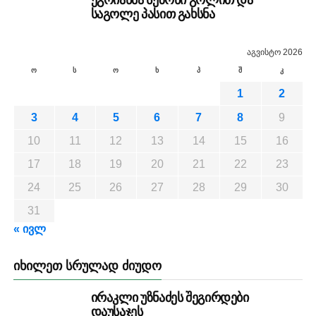
საგოლე პასით გახსნა
აგვისტო 2026
ო
ს
ო
ხ
პ
შ
კ
1
2
3
4
5
6
7
8
9
10
11
12
13
14
15
16
17
18
19
20
21
22
23
24
25
26
27
28
29
30
31
« ივლ
ᲘᲮᲘᲚᲔᲗ ᲡᲠᲣᲚᲐᲓ ᲫᲘᲣᲓᲝ
ირაკლი უზნაძეს შეგირდები
დაუსაჯეს