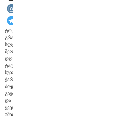
ტოკიოს
გრანდ
სლემის
მეორე
დღეს
ტატამიზე
ხუთი
ქართველი
ძიუდოისტი
გავიდა
და
ყველა
უმედლოდ