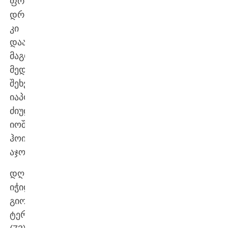
ფრანსუა
დრაპო
კი
დაამარცხა,
მაგრამ
მედლისთვის
შეხვედრაში
იაპონელმა
ძიუდოისტმა
იოშიტო
ჰოიომ
აჯობა.
დღესვე
იჭიდავეს
გიორგი
ტერაშვილმა