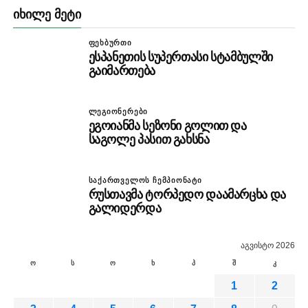
ᲘᲮᲘᲚᲔ ᲛᲔᲢᲘ
ᲤᲔᲮᲑᲣᲠᲗᲘ
ესპანეთის სუპერთასი სტამბულში
გაიმართება
ᲚᲔᲒᲘᲝᲜᲔᲠᲔᲑᲘ
ეგოიანმა სეზონი გოლით და
საგოლე პასით გახსნა
ᲡᲐᲥᲐᲠᲗᲕᲔᲚᲝᲡ ᲩᲔᲛᲞᲘᲝᲜᲐᲢᲘ
რუსთავმა ტორპედო დაამარცხა და
გალიდერდა
აგვისტო 2026
ო
ს
ო
ხ
პ
შ
კ
1
2