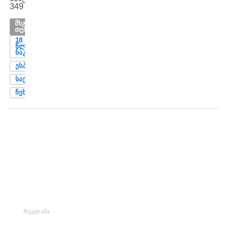
349
ᲛᲡᲒᲐᲕᲡᲘ
ᲗᲔᲛᲔᲑᲘ
18
ᲬᲚᲐᲛᲓᲔ
ᲜᲐᲙᲠᲔᲑᲘ
ᲔᲡᲞᲐᲜᲔᲗᲘ
ᲡᲐᲥᲐᲠᲗᲕᲔᲚᲝ
ᲩᲔᲮᲔᲗᲘ
ᲠᲔᲙᲚᲐᲛᲐ