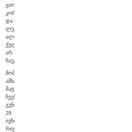
გიორგი
კორსანტიასა
და
ლუკა
ალავიძეს
ქულები
არ
ჩაუგდიათ.
მომდევნო
ამხანაგური
მატჩი
ჩვენს
გუნდს
28
ივნისს,
რიგაში,