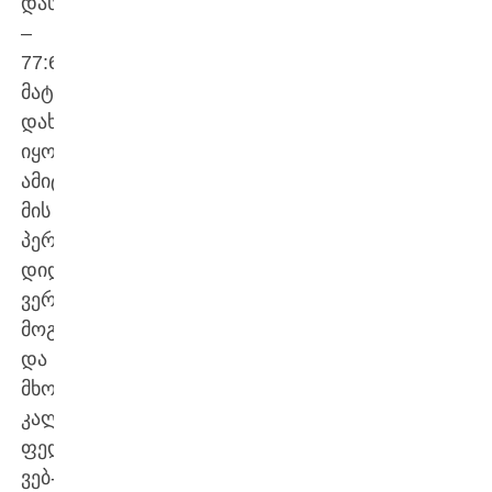
დასრულდა
–
77:62.
მატჩი
დახურული
იყო,
ამიტომ
მის
პერიპეტიებზე
დიდად
ვერაფერს
მოგახსენებთ
და
მხოლოდ
კალათბურთის
ფედერაციის
ვებ-