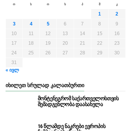
ო
ს
ო
ხ
პ
შ
კ
1
2
3
4
5
6
7
8
9
10
11
12
13
14
15
16
17
18
19
20
21
22
23
24
25
26
27
28
29
30
31
« ივლ
ᲘᲮᲘᲚᲔᲗ ᲡᲠᲣᲚᲐᲓ ᲙᲐᲚᲐᲗᲑᲣᲠᲗᲘ
მონტენეგრომ საქართველოსთვის
შემადგენლობა დაასახელა
16 წლამდე ნაკრები ევროპის