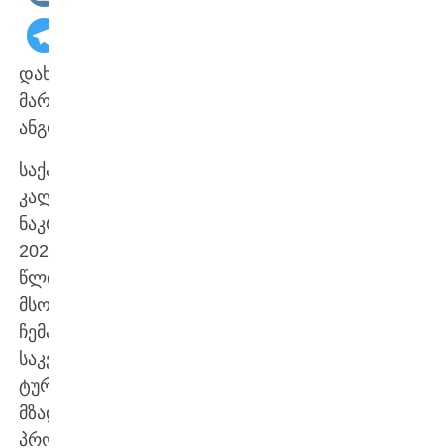
დახურული
მარცხი
ანგოლასთან
საქართველოს
კალათბურთელთა
ნაკრებმა
2027
წლის
მსოფლიო
ჩემპიონატის
საკვალიფიკაციო
ტურნირისთვის
მზადების
პროცესში