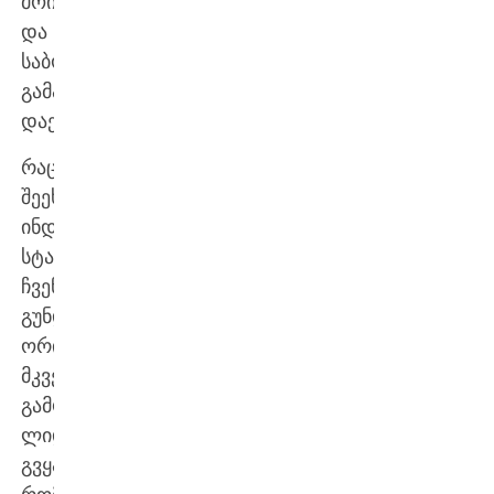
მოიგეს
და
საბოლოო
გამარჯვებასაც
დაეუფლნენ.
რაც
შეეხება
ინდივიდუალურ
სტატისტიკას,
ჩვენს
გუნდში
ორი
მკვეთრად
გამოკვეთილი
ლიდერი
გვყავდა,