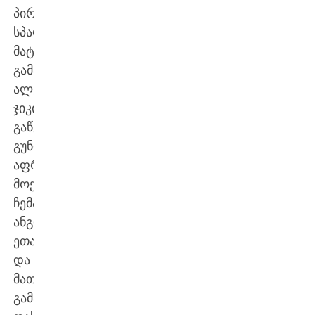
პირველი
სპარინგ-
მატჩი
გამართა.
ალეკსანდრ
ჯიკიჩის
გაწვრთნილი
გუნდ
აფრიკის
მოქმედ
ჩემპიონ
ანგოლას
ეთამაშა
და
მათივე
გამარჯვებით