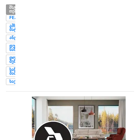
ᲛᲡᲒᲐᲕᲡᲘ
ᲗᲔᲛᲔᲑᲘ
FEATURED
ᲐᲛᲮᲐᲜᲐᲒᲣᲠᲘ
ᲛᲐᲢᲩᲘ
ᲐᲜᲒᲝᲚᲐ
ᲓᲣᲓᲐ
ᲡᲐᲜᲐᲫᲔ
ᲗᲝᲠᲜᲘᲙᲔ
ᲨᲔᲜᲒᲔᲚᲘᲐ
ᲡᲐᲜᲓᲠᲝ
ᲛᲐᲛᲣᲙᲔᲚᲐᲨᲕᲘᲚᲘ
ᲡᲐᲥᲐᲠᲗᲕᲔᲚᲝ