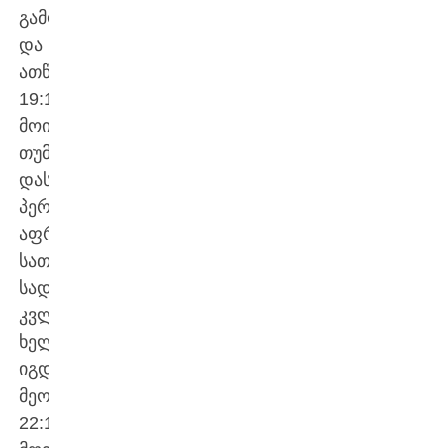
გამოასწორეს
და
ათწუთეული
19:16
მოიგეს.
თუმცა,
დასკვნით
პერიოდში
აფრიკელებმა
სათამაშო
სადავეები
კვლავ
ხელთ
იგდეს,
მეოთხედი
22:17