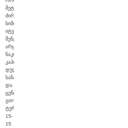
რომლებმაც
შეტევაში
ძირითადი
სიმძიმე
იტვირთეს.
შენგელიას
არყოფნაში
ნაკრების
კაპიტანმა
დუდა
სანაძემ
და
ცენტრმა
გიორგი
ტურძილაძემ
15-
15