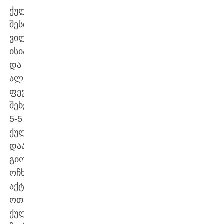
ქულა
შესძინეს;
ვილი
ისიანმა
და
ალექსანდრე
ფევაძემ
შეხვედრა
5-5
ქულით
დაასრულეს;
გიორგი
ოჩხიკიძემ
აქტივში
ოთხი
ქულა