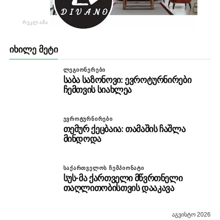
ᲠᲔᲙᲚᲐᲛᲐ
ᲘᲮᲘᲚᲔ ᲛᲔᲢᲘ
ᲚᲔᲒᲘᲝᲜᲔᲠᲔᲑᲘ
საბა საზონოვი: ევროტურნირები
ჩემთვის სიახლეა
ᲔᲕᲠᲝᲢᲣᲠᲜᲘᲠᲔᲑᲘ
თემურ ქეცბაია: თამაშის ჩაშლა
მინდოდა
ᲡᲐᲥᲐᲠᲗᲕᲔᲚᲝᲡ ᲩᲔᲛᲞᲘᲝᲜᲐᲢᲘ
სუს-მა ქართველი მწვრთნელი
თაღლითობისთვის დააკავა
აგვისტო 2026