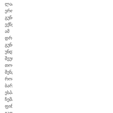
ლატვიის
ეროვნულ
გუნდთან
ექნება.
ამ
დროისთვის
გუნდს
უნდა
შეურთდნენ
თორნიკე
შენგელია,
რომლის
ბარსელონა
ესპანეთის
ჩემპიონატის
ფინალში
ვალენსიასთან