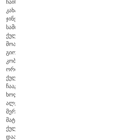
ჩაიწერა;
კახაბერ
ჯინჭარაძემ
სამი
ქულა
მოაგროვა,
გიორგი
კობახიძემ
ორი
ქულა
ჩააგდო,
ხოლო
ალექსანდრე
მერკვილაძემ
მატჩი
ქულით
დაასრულა;