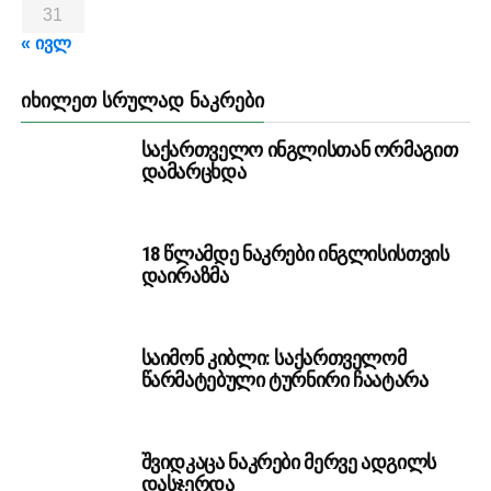
31
« ივლ
ᲘᲮᲘᲚᲔᲗ ᲡᲠᲣᲚᲐᲓ ᲜᲐᲙᲠᲔᲑᲘ
საქართველო ინგლისთან ორმაგით
დამარცხდა
18 წლამდე ნაკრები ინგლისისთვის
დაირაზმა
საიმონ კიბლი: საქართველომ
წარმატებული ტურნირი ჩაატარა
შვიდკაცა ნაკრები მერვე ადგილს
დასჯერდა