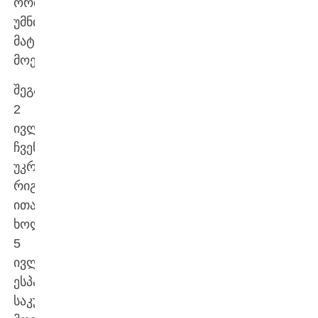
ორი
უმნიშვნელოვანესი
მატჩისთვის
მოემზადება.
შეგახსენებთ,
2
ივლისს
ჩვენები
უკრაინასთან
რიგაში
ითამაშებენ,
ხოლო
5
ივლისს
ესპანეთს
საკუთარ