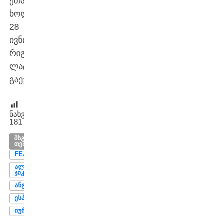
ეთამაშება,
ხოლო
28
ივნისს,
რიგაში,
ლატვიას
გაეჯიბრება.
ნახვები:
181
ᲛᲡᲒᲐᲕᲡᲘ
ᲗᲔᲛᲔᲑᲘ
FEATURED
ᲐᲚᲔᲥᲡᲐᲜᲓᲠ
ᲯᲘᲙᲘᲩᲘ
ᲐᲜᲒᲝᲚᲐ
ᲔᲡᲞᲐᲜᲔᲗᲘ
ᲘᲣᲠᲛᲐᲚᲐ