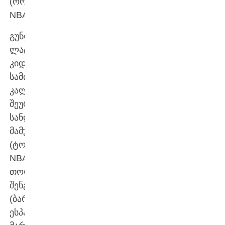
(ორლანდო,
NBA).
გუნდს
ლატვიაში
კიდევ
სამი
კალათბურთელი
შეურთდება:
სანდრო
მამუკელაშვილი
(ტორონტო,
NBA),
თორნიკე
შენგელია
(ბარსელონა,
ესპანეთი),