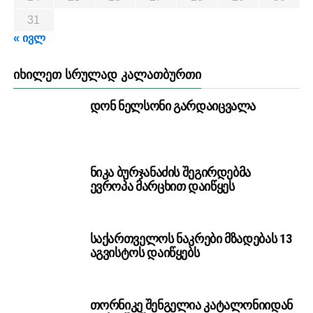
31
« ივლ
ᲘᲮᲘᲚᲔᲗ ᲡᲠᲣᲚᲐᲓ ᲙᲐᲚᲐᲗᲑᲣᲠᲗᲘ
დონ ნელსონი გარდაიცვალა
ნიკა ბურჯანაძის შეგირდებმა
ევროპა მარცხით დაიწყეს
საქართველოს ნაკრები მზადებას 13
აგვისტოს დაიწყებს
თორნიკე შენგელია კატალონიიდან