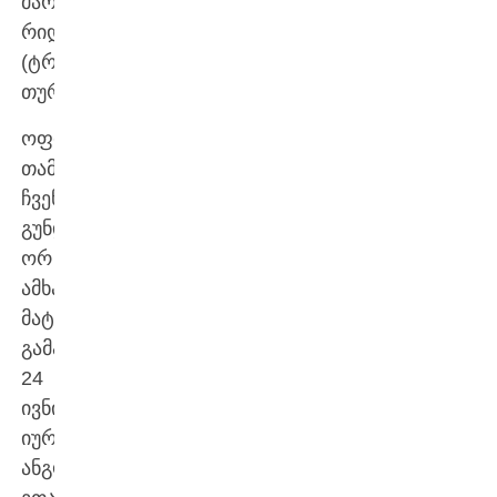
მარკიზ
რიდი
(ტრაბზონი,
თურქეთი).
ოფიციალურ
თამაშებამდე
ჩვენი
გუნდი
ორ
ამხანაგურ
მატჩს
გამართავს:
24
ივნისს
იურმალაში
ანგოლას