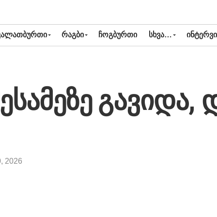
ᲙᲐᲚᲐᲗᲑᲣᲠᲗᲘ
ᲠᲐᲒᲑᲘ
ᲩᲝᲒᲑᲣᲠᲗᲘ
ᲡᲮᲕᲐ…
ᲘᲜᲢᲔᲠᲕᲘ
მესამეზე გავიდა,
0, 2026