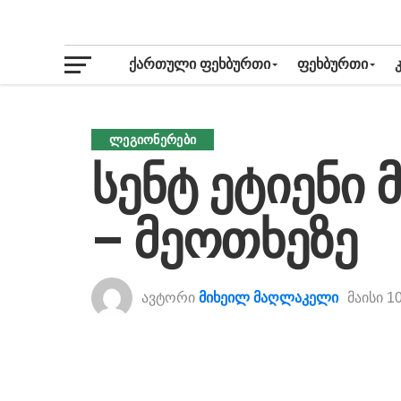
ᲥᲐᲠᲗᲣᲚᲘ ᲤᲔᲮᲑᲣᲠᲗᲘ
ᲤᲔᲮᲑᲣᲠᲗᲘ
ᲚᲔᲒᲘᲝᲜᲔᲠᲔᲑᲘ
სენტ ეტიენი 
– მეოთხეზე
ავტორი
მიხეილ მაღლაკელი
მაისი 1