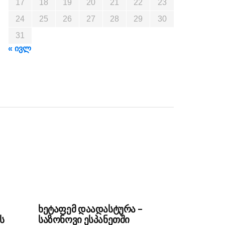
17
18
19
20
21
22
23
24
25
26
27
28
29
30
31
« ივლ
ხეტაფემ დაადასტურა –
ს
საზონოვი ესპანეთში