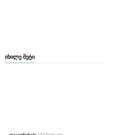
ᲘᲮᲘᲚᲔ ᲛᲔᲢᲘ
/ 53 წუთი ago