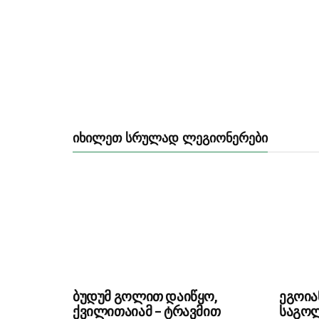
ᲘᲮᲘᲚᲔᲗ ᲡᲠᲣᲚᲐᲓ ᲚᲔᲒᲘᲝᲜᲔᲠᲔᲑᲘ
ბუდუმ გოლით დაიწყო,
ეგოია
ქვილითაიამ – ტრავმით
საგოლ