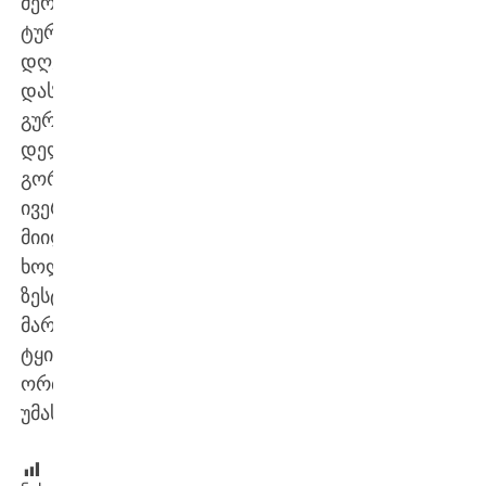
მერვე
ტური
დღეს
დასრულდება:
გურჯაანში
დელტა
გორის
ივერიონს
მიიღებს,
ხოლო
ზესტაფონში
მარგვეთი
ტყიბულის
ორბს
უმასპინძლებს.