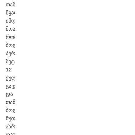
თამაშის
წყალობით
იმდენი
მოახერხა,
რომ
ბოლო
პერიოდში
მეტოქეს
12
ქულით
გაექცა
და
თამაშის
ბოლო
წუთებს
აზრი
დაუკარგა.