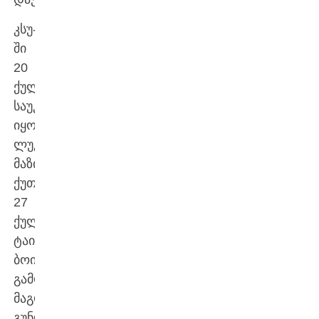
კსუ-
ში
20
ქულით
საუკეთესო
იყო
ლუკა
მაზიაშვილი;
ქუთაისელთაგან
27
ქულით
ტაირი
ბოიკინი
გამოირჩა,
მაგრამ
გუნდს