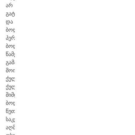
არ
გატყდნენ
და
ბოლო
პერიოდში,
ბოლო
წამებზე
გამარჯვება
მოიპოვეს.
ქულა-
ქულაში
მიმდინარე
ბოლო
წუთზე
საკვანძო
აღმოჩნდა