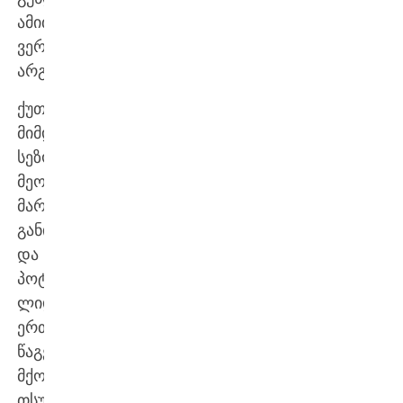
ამით
ვერაფერი
არგო.
ქუთაისმა
მიმდინარე
სეზონში
მეორე
მარცხი
განიცადა
და
პოტენციური
ლიდერი
ერთი
წაგების
მქონე
თსუ