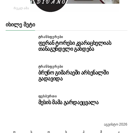
ᲠᲔᲙᲚᲐᲛᲐ
ᲘᲮᲘᲚᲔ ᲛᲔᲢᲘ
ᲢᲠᲐᲜᲡᲤᲔᲠᲔᲑᲘ
ფერან ტორესი კვარაცხელიას
თანაგუნდელი გახდება
ᲢᲠᲐᲜᲡᲤᲔᲠᲔᲑᲘ
ბრუნო გიმარაეში არსენალში
გადავიდა
ᲤᲔᲮᲑᲣᲠᲗᲘ
მესის მამა გარდაეცვალა
აგვისტო 2026
ო
ს
ო
ხ
პ
შ
კ