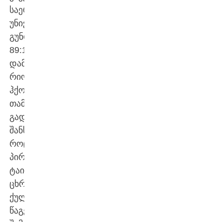
საერთაშორისო
უნივერსიტეტის
გუნდთან
89:100
დამარცხდნენ.
რიონისპირელებს
ჰქონდათ
თამაშის
გადარჩენის
შანსი,
როცა
პირველი
ტაიმის
ცხრა
ქულით
წაგების