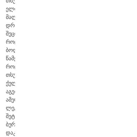
თსუ-
ელი
მალკოლმ
დრამრაიტის
შეცდომა,
როცა
ბოლო
წამებზე,
როცა
თსუ
ქულით
აგებდა,
ამერიკელმა
ლეგიონერმა
შეტევაში
ბურთი
დაკარგა.