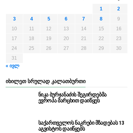
1
2
3
4
5
6
7
8
9
10
11
12
13
14
15
16
17
18
19
20
21
22
23
24
25
26
27
28
29
30
31
« ივლ
ᲘᲮᲘᲚᲔᲗ ᲡᲠᲣᲚᲐᲓ ᲙᲐᲚᲐᲗᲑᲣᲠᲗᲘ
ნიკა ბურჯანაძის შეგირდებმა
ევროპა მარცხით დაიწყეს
საქართველოს ნაკრები მზადებას 13
აგვისტოს დაიწყებს