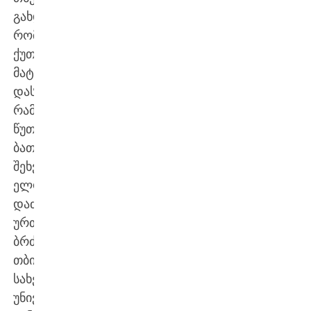
გახდა,
რომელსაც
ქუთაისელთა
მატჩის
დასრულებიდან
რამდენიმე
წუთში
ბათუმში
შეხვედრა
ელოდა.
დაძაბულ,
ურთულეს
ბრძოლაში
თბილისის
სახელმწიფო
უნივერსიტეტის