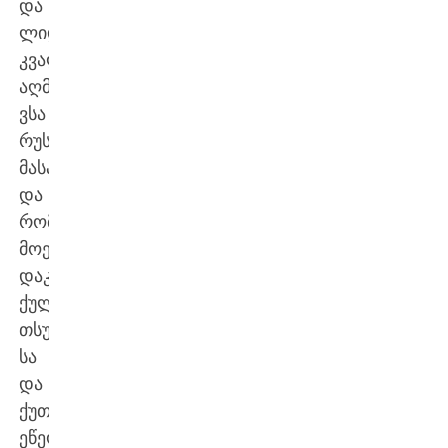
და
ლიდერთა
კვალში
აღმოჩნდა.
ვსა
რუსთავს
მასპინძლობდა
და
რომ
მოეგო,
დაკარგული
ქულებით
თსუ-
სა
და
ქუთაისს
ეწეოდა,