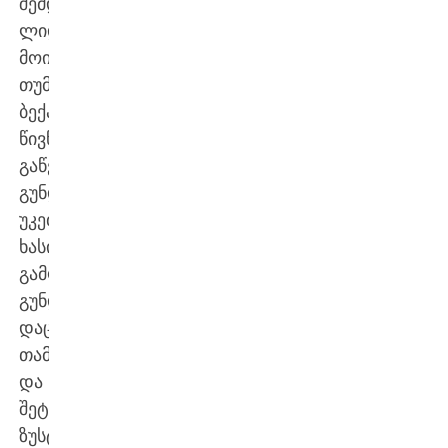
შემდეგ
ლიდერობა
მოიპოვეს.
თუმცა,
ბექა
წივწივაძის
გაწვრთნილმა
გუნდმა
უკეთესი
ხასიათი
გამოავლინა,
გუნდური
დაცვითი
თამაშისა
და
შეტევაში
ზუსტი