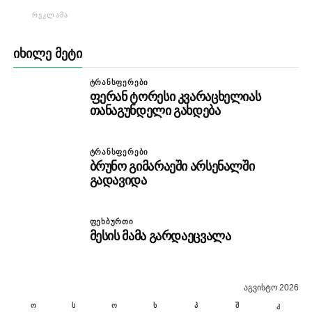
ᲠᲔᲙᲚᲐᲛᲐ
ᲘᲮᲘᲚᲔ ᲛᲔᲢᲘ
ᲢᲠᲐᲜᲡᲤᲔᲠᲔᲑᲘ
ფერან ტორესი კვარაცხელიას
თანაგუნდელი გახდება
ᲢᲠᲐᲜᲡᲤᲔᲠᲔᲑᲘ
ბრუნო გიმარაეში არსენალში
გადავიდა
ᲤᲔᲮᲑᲣᲠᲗᲘ
მესის მამა გარდაეცვალა
აგვისტო 2026
ო
ს
ო
ხ
პ
შ
კ