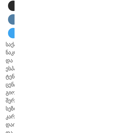
საქართველოს
ნაკრებისა
და
ესპანური
ტენერიფეს
ცენტრმა
გიორგი
შერმადინმა
სეზონი
კარგად
დაიწყო
და