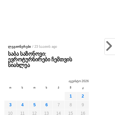
/ 23 საათის ago
ᲚᲔᲒᲘᲝᲜᲔᲠᲔᲑᲘ
საბა საზონოვი:
ევროტურნირები ჩემთვის
სიახლეა
აგვისტო 2026
ო
ს
ო
ხ
პ
შ
კ
1
2
3
4
5
6
7
8
9
10
11
12
13
14
15
16