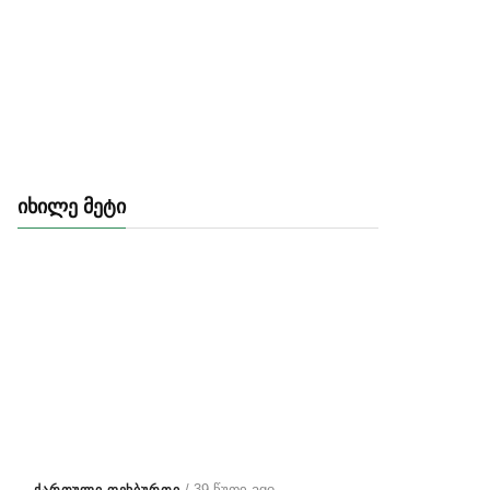
ᲘᲮᲘᲚᲔ ᲛᲔᲢᲘ
/ 39 წუთი ago