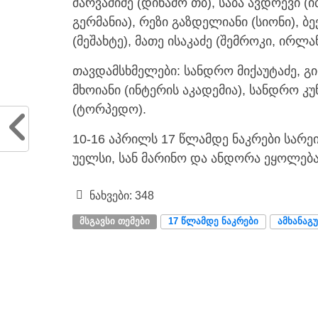
შარვაშიძე (დინამო თბ), საბა ავდოევი (ი
გერმანია), რეზი გაზდელიანი (სიონი), ბ
(მეშახტე), მათე ისაკაძე (შემროკი, ირლა
თავდამსხმელები: სანდრო მიქაუტაძე, გ
მხოიანი (ინტერის აკადემია), სანდრო კ
(ტორპედო).
10-16 აპრილს 17 წლამდე ნაკრები სარე
უელსი, სან მარინო და ანდორა ეყოლება
ნახვები:
348
ᲛᲡᲒᲐᲕᲡᲘ ᲗᲔᲛᲔᲑᲘ
17 ᲬᲚᲐᲛᲓᲔ ᲜᲐᲙᲠᲔᲑᲘ
ᲐᲛᲮᲐᲜᲐᲒ