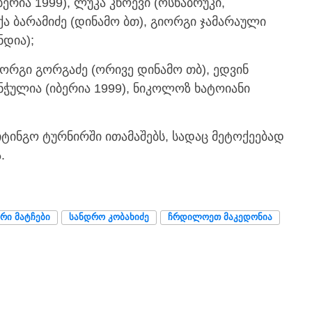
ბერია 1999), ლუკა კნოევი (ოსნაბრუკი,
ექა ბარამიძე (დინამო ბთ), გიორგი ჯამარაული
ნდია);
იორგი გორგაძე (ორივე დინამო თბ), ედვინ
უნჭულია (იბერია 1999), ნიკოლოზ ხატოიანი
იტინგო ტურნირში ითამაშებს, სადაც მეტოქეებად
.
ᲣᲠᲘ ᲛᲐᲢᲩᲔᲑᲘ
ᲡᲐᲜᲓᲠᲝ ᲙᲝᲑᲐᲮᲘᲫᲔ
ᲩᲠᲓᲘᲚᲝᲔᲗ ᲛᲐᲙᲔᲓᲝᲜᲘᲐ