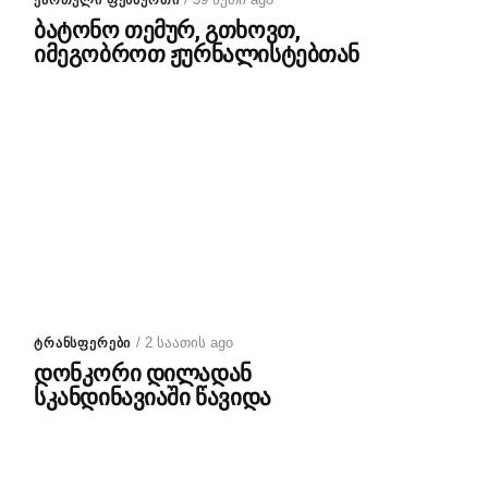
ᲥᲐᲠᲗᲣᲚᲘ ᲤᲔᲮᲑᲣᲠᲗᲘ
ბატონო თემურ, გთხოვთ,
იმეგობროთ ჟურნალისტებთან
/ 2 საათის ago
ᲢᲠᲐᲜᲡᲤᲔᲠᲔᲑᲘ
დონკორი დილადან
სკანდინავიაში წავიდა