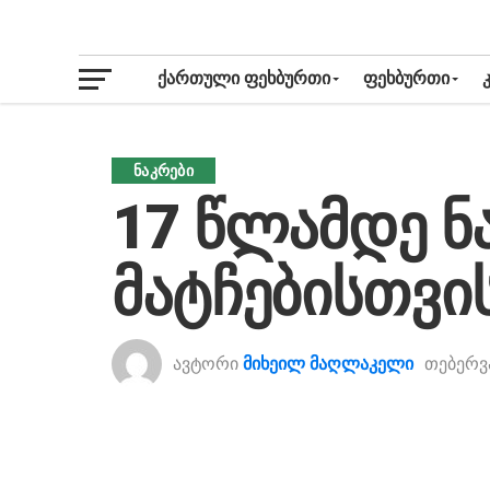
ᲥᲐᲠᲗᲣᲚᲘ ᲤᲔᲮᲑᲣᲠᲗᲘ
ᲤᲔᲮᲑᲣᲠᲗᲘ
ᲜᲐᲙᲠᲔᲑᲘ
17 წლამდე ნ
მატჩებისთვის
ავტორი
მიხეილ მაღლაკელი
თებერვ