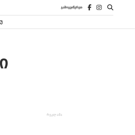
ᲒᲐᲛᲝᲒᲕᲘᲬᲔᲠᲔᲗ
Უ
ი
ᲠᲔᲙᲚᲐᲛᲐ