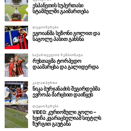
ესპანეთის სუპერთასი
სტამბულში გაიმართება
ᲚᲔᲒᲘᲝᲜᲔᲠᲔᲑᲘ
ეგოიანმა სეზონი გოლით და
საგოლე პასით გახსნა
ᲡᲐᲥᲐᲠᲗᲕᲔᲚᲝᲡ ᲩᲔᲛᲞᲘᲝᲜᲐᲢᲘ
რუსთავმა ტორპედო
დაამარცხა და გალიდერდა
ᲙᲐᲚᲐᲗᲑᲣᲠᲗᲘ
ნიკა ბურჯანაძის შეგირდებმა
ევროპა მარცხით დაიწყეს
ᲚᲔᲒᲘᲝᲜᲔᲠᲔᲑᲘ
VIDEO: კურიოზული გოლი –
ხვიჩა კვარაცხელიამ სიეტლს
ზურგით გაუტანა