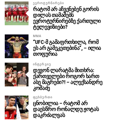
ᲔᲕᲠᲝᲢᲣᲠᲜᲘᲠᲔᲑᲘ
რატომ არ აჩვენებენ გორის
დილას თამაშებს
ევროტურნირებზე ქართული
ტელევიზიები?
MMA
“UFC-მ გამაფრთხილა, რომ
ეს არ გამეკეთებინა”, – ილია
თოფურია
ᲘᲜᲢᲔᲠᲕᲘᲣ
დევონ ლარატმა მითხრა:
ქართველები როგორ ხართ
ასე მაგრები?! – ალექსანდრე
კოშაძე
ᲤᲔᲮᲑᲣᲠᲗᲘ
ცნობილია – რატომ არ
დაესწრო რონალდუ ჟოტას
დაკრძალვას