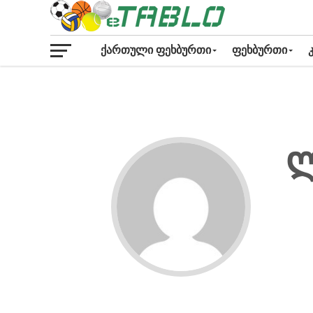
ᲥᲐᲠᲗᲣᲚᲘ ᲤᲔᲮᲑᲣᲠᲗᲘ
ᲤᲔᲮᲑᲣᲠᲗᲘ
ლ