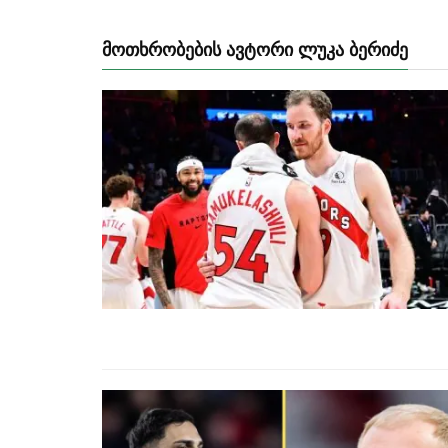
ᲛᲝᲗᲮᲠᲝᲑᲔᲑᲘᲡ ᲐᲕᲢᲝᲠᲘ ᲚᲣᲙᲐ ᲑᲔᲠᲘᲫᲔ