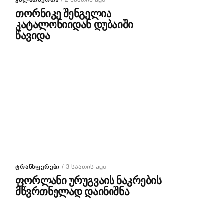
ᲙᲐᲚᲐᲗᲑᲣᲠᲗᲘ
თორნიკე შენგელია
კატალონიიდან დუბაიში
წავიდა
/ 3 საათის ago
ᲢᲠᲐᲜᲡᲤᲔᲠᲔᲑᲘ
ფორლანი ურუგვაის ნაკრების
მწვრთნელად დაინიშნა