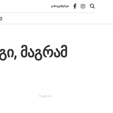
ᲒᲐᲛᲝᲒᲕᲘᲬᲔᲠᲔᲗ
Უ
გი, მაგრამ
ᲠᲔᲙᲚᲐᲛᲐ