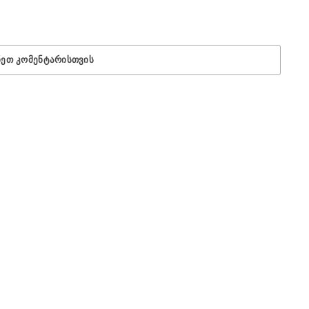
ᲜᲔᲗ ᲙᲝᲛᲔᲜᲢᲐᲠᲘᲡᲗᲕᲘᲡ