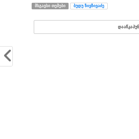
ᲛᲡᲒᲐᲕᲡᲘ ᲗᲔᲛᲔᲑᲘ
ᲑᲣᲓᲣ ᲖᲘᲕᲖᲘᲕᲐᲫᲔ
ᲓᲐᲐᲬᲙᲐᲞᲣ