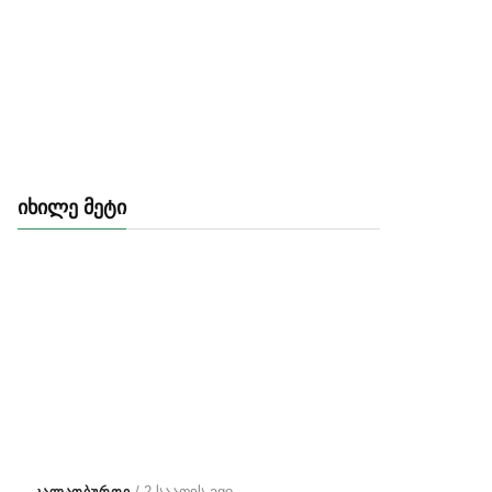
ᲘᲮᲘᲚᲔ ᲛᲔᲢᲘ
/ 2 საათის ago