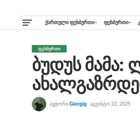
ᲥᲐᲠᲗᲣᲚᲘ ᲤᲔᲮᲑᲣᲠᲗᲘ
ᲤᲔᲮᲑᲣᲠᲗᲘ
ᲤᲔᲮᲑᲣᲠᲗᲘ
ბუდუს მამა: 
ახალგაზრდე
ავტორი
Giorgig
აგვისტო 22, 2025