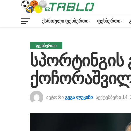
ᲥᲐᲠᲗᲣᲚᲘ ᲤᲔᲮᲑᲣᲠᲗᲘ
ᲤᲔᲮᲑᲣᲠᲗᲘ
ᲤᲔᲮᲑᲣᲠᲗᲘ
სპორტინგის 
ქოჩორაშვი
ავტორი
გეგა ლუკიჩი
სექტემბერი 14, 