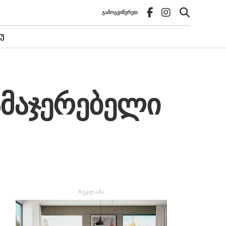
ᲒᲐᲛᲝᲒᲕᲘᲬᲔᲠᲔᲗ
Უ
ამაჯერებელი
ᲠᲔᲙᲚᲐᲛᲐ