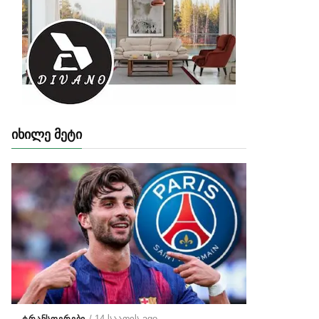
ᲘᲮᲘᲚᲔ ᲛᲔᲢᲘ
/ 14 საათის ago