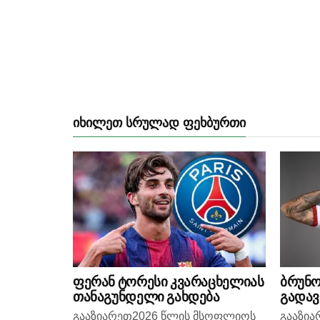
ᲘᲮᲘᲚᲔᲗ ᲡᲠᲣᲚᲐᲓ ᲤᲔᲮᲑᲣᲠᲗᲘ
ფერან ტორესი კვარაცხელიას
ბრუნო
თანაგუნდელი გახდება
გადა
გააზიარეთ2026 წლის მსოფლიოს
გააზი