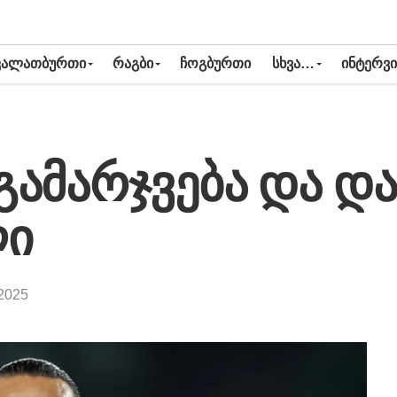
ᲙᲐᲚᲐᲗᲑᲣᲠᲗᲘ
ᲠᲐᲒᲑᲘ
ᲩᲝᲒᲑᲣᲠᲗᲘ
ᲡᲮᲕᲐ…
ᲘᲜᲢᲔᲠᲕᲘ
გამარჯვება და დ
ლი
2025