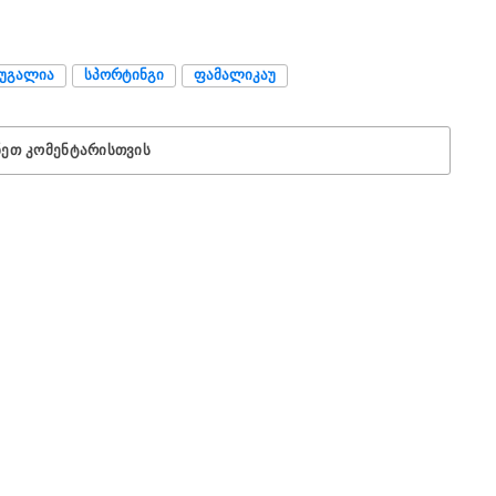
ᲣᲒᲐᲚᲘᲐ
ᲡᲞᲝᲠᲢᲘᲜᲒᲘ
ᲤᲐᲛᲐᲚᲘᲙᲐᲣ
ᲜᲔᲗ ᲙᲝᲛᲔᲜᲢᲐᲠᲘᲡᲗᲕᲘᲡ