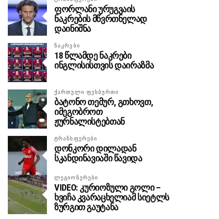
ფორლანი ურუგვაის
ნაკრების მწვრთნელად
დაინიშნა
ᲜᲐᲙᲠᲔᲑᲘ
18 წლამდე ნაკრები
ინგლისისთვის დაირაზმა
ᲥᲐᲠᲗᲣᲚᲘ ᲤᲔᲮᲑᲣᲠᲗᲘ
ბატონო თემურ, გთხოვთ,
იმეგობროთ
ჟურნალისტებთან
ᲢᲠᲐᲜᲡᲤᲔᲠᲔᲑᲘ
დონკორი დილადან
სკანდინავიაში წავიდა
ᲚᲔᲒᲘᲝᲜᲔᲠᲔᲑᲘ
VIDEO: კურიოზული გოლი –
ხვიჩა კვარაცხელიამ სიეტლს
ზურგით გაუტანა