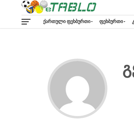
ᲥᲐᲠᲗᲣᲚᲘ ᲤᲔᲮᲑᲣᲠᲗᲘ
ᲤᲔᲮᲑᲣᲠᲗᲘ
გ