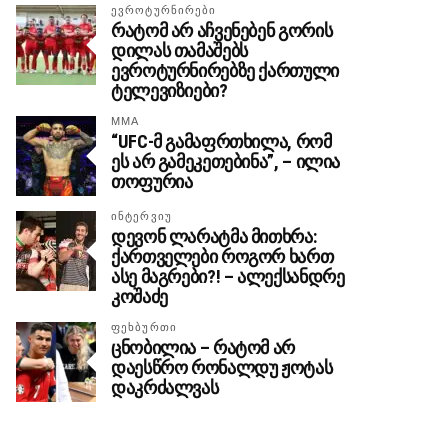
ᲔᲕᲠᲝᲢᲣᲠᲜᲘᲠᲔᲑᲘ
რატომ არ აჩვენებენ გორის
დილას თამაშებს
ევროტურნირებზე ქართული
ტელევიზიები?
MMA
“UFC-მ გამაფრთხილა, რომ
ეს არ გამეკეთებინა”, – ილია
თოფურია
ᲘᲜᲢᲔᲠᲕᲘᲣ
დევონ ლარატმა მითხრა:
ქართველები როგორ ხართ
ასე მაგრები?! – ალექსანდრე
კოშაძე
ᲤᲔᲮᲑᲣᲠᲗᲘ
ცნობილია – რატომ არ
დაესწრო რონალდუ ჟოტას
დაკრძალვას