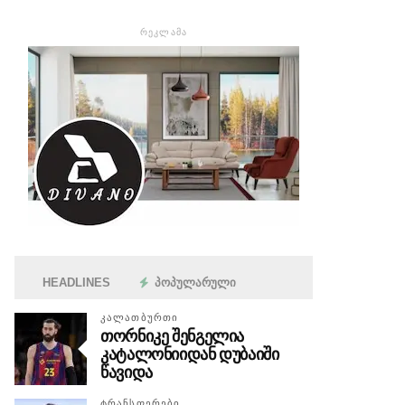
ᲠᲔᲙᲚᲐᲛᲐ
HEADLINES
ᲞᲝᲞᲣᲚᲐᲠᲣᲚᲘ
ᲙᲐᲚᲐᲗᲑᲣᲠᲗᲘ
თორნიკე შენგელია
კატალონიიდან დუბაიში
წავიდა
ᲢᲠᲐᲜᲡᲤᲔᲠᲔᲑᲘ