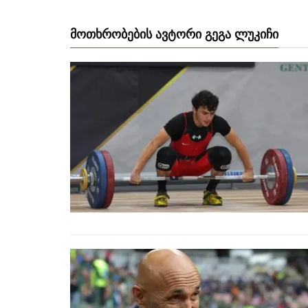
ᲛᲝᲗᲮᲠᲝᲑᲔᲑᲘᲡ ᲐᲕᲢᲝᲠᲘ ᲒᲔᲒᲐ ᲚᲣᲙᲘᲩᲘ