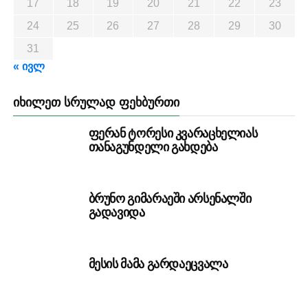
17
18
19
20
21
22
23
24
25
26
27
28
29
30
31
« ივლ
ᲘᲮᲘᲚᲔᲗ ᲡᲠᲣᲚᲐᲓ ᲤᲔᲮᲑᲣᲠᲗᲘ
ფერან ტორესი კვარაცხელიას
თანაგუნდელი გახდება
ბრუნო გიმარაეში არსენალში
გადავიდა
მესის მამა გარდაეცვალა