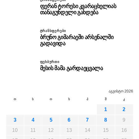
ფერან ტორესი კვარაცხელიას
თანაგუნდელი გახდება
ᲢᲠᲐᲜᲡᲤᲔᲠᲔᲑᲘ
ბრუნო გიმარაეში არსენალში
გადავიდა
ᲤᲔᲮᲑᲣᲠᲗᲘ
მესის მამა გარდაეცვალა
აგვისტო 2026
ო
ს
ო
ხ
პ
შ
კ
1
2
3
4
5
6
7
8
9
10
11
12
13
14
15
16