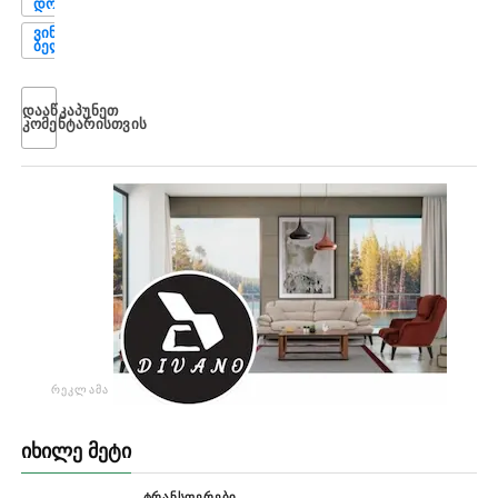
ᲓᲝᲚᲘᲫᲔ
ᲕᲘᲜᲘᲡᲘᲣᲡ
ᲑᲔᲚᲝᲢᲘ
ᲓᲐᲐᲬᲙᲐᲞᲣᲜᲔᲗ
ᲙᲝᲛᲔᲜᲢᲐᲠᲘᲡᲗᲕᲘᲡ
ᲠᲔᲙᲚᲐᲛᲐ
ᲘᲮᲘᲚᲔ ᲛᲔᲢᲘ
ᲢᲠᲐᲜᲡᲤᲔᲠᲔᲑᲘ