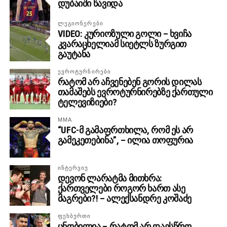
დუბაიში წავიდა
ᲚᲔᲒᲘᲝᲜᲔᲠᲔᲑᲘ
VIDEO: კურიოზული გოლი – ხვიჩა
კვარაცხელიამ სიეტლს ზურგით
გაუტანა
ᲔᲕᲠᲝᲢᲣᲠᲜᲘᲠᲔᲑᲘ
რატომ არ აჩვენებენ გორის დილას
თამაშებს ევროტურნირებზე ქართული
ტელევიზიები?
MMA
“UFC-მ გამაფრთხილა, რომ ეს არ
გამეკეთებინა”, – ილია თოფურია
ᲘᲜᲢᲔᲠᲕᲘᲣ
დევონ ლარატმა მითხრა:
ქართველები როგორ ხართ ასე
მაგრები?! – ალექსანდრე კოშაძე
ᲤᲔᲮᲑᲣᲠᲗᲘ
ცნობილია – რატომ არ დაესწრო