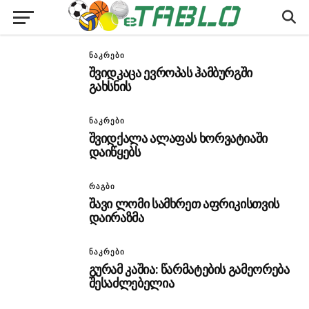
ᲜᲐᲙᲠᲔᲑᲘ
შვიდკაცა ევროპას ჰამბურგში
გახსნის
ᲜᲐᲙᲠᲔᲑᲘ
შვიდქალა ალაფას ხორვატიაში
დაიწყებს
ᲠᲐᲒᲑᲘ
შავი ლომი სამხრეთ აფრიკისთვის
დაირაზმა
ᲜᲐᲙᲠᲔᲑᲘ
გურამ კაშია: წარმატების გამეორება
შესაძლებელია