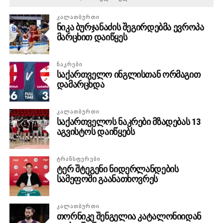
ᲙᲐᲚᲐᲗᲑᲣᲠᲗᲘ
ნიკა ბურჯანაძის შეგირდებმა ევროპა
მარცხით დაიწყეს
ᲜᲐᲙᲠᲔᲑᲘ
საქართველო ინგლისთან ორმაგით
დამარცხდა
ᲙᲐᲚᲐᲗᲑᲣᲠᲗᲘ
საქართველოს ნაკრები მზადებას 13
აგვისტოს დაიწყებს
ᲢᲠᲐᲜᲡᲤᲔᲠᲔᲑᲘ
ტერ შტეგენი ნიდერლანდების
სამეფოში გაანათხოვრეს
ᲙᲐᲚᲐᲗᲑᲣᲠᲗᲘ
თორნიკე შენგელია კატალონიიდან