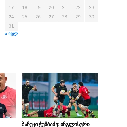
17
18
19
20
21
22
23
24
25
26
27
28
29
30
31
« ივლ
ბაჩუკი ჭუმბაძე: ინგლისური