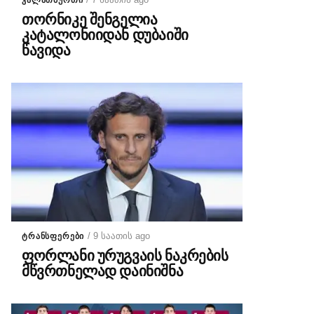
ᲙᲐᲚᲐᲗᲑᲣᲠᲗᲘ
თორნიკე შენგელია
კატალონიიდან დუბაიში
წავიდა
/ 9 საათის ago
ᲢᲠᲐᲜᲡᲤᲔᲠᲔᲑᲘ
ფორლანი ურუგვაის ნაკრების
მწვრთნელად დაინიშნა