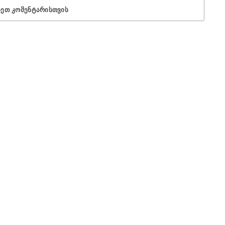
ᲜᲔᲗ ᲙᲝᲛᲔᲜᲢᲐᲠᲘᲡᲗᲕᲘᲡ