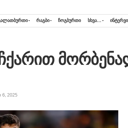
ᲙᲐᲚᲐᲗᲑᲣᲠᲗᲘ
ᲠᲐᲒᲑᲘ
ᲩᲝᲒᲑᲣᲠᲗᲘ
ᲡᲮᲕᲐ…
ᲘᲜᲢᲔᲠᲕᲘ
იჩქარით მორბენ
 6, 2025