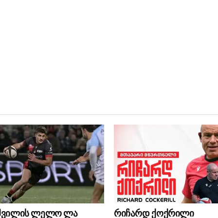
აშვილის ლელო ლა
რიჩარდ ქოქრილი