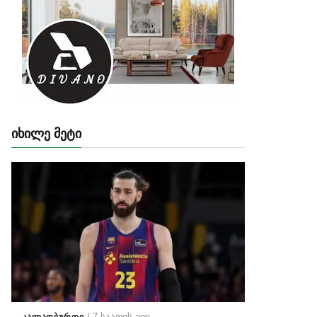
ᲘᲮᲘᲚᲔ ᲛᲔᲢᲘ
/ 7 საათის ago