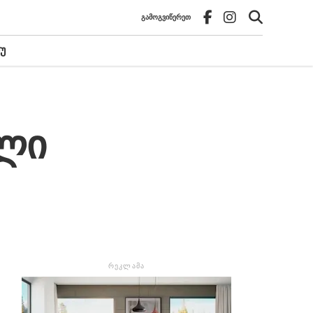
ᲒᲐᲛᲝᲒᲕᲘᲬᲔᲠᲔᲗ
Უ
ალი
ᲠᲔᲙᲚᲐᲛᲐ