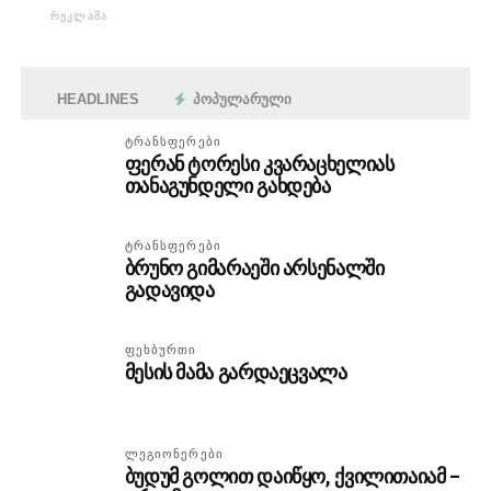
ᲠᲔᲙᲚᲐᲛᲐ
HEADLINES
ᲞᲝᲞᲣᲚᲐᲠᲣᲚᲘ
ᲢᲠᲐᲜᲡᲤᲔᲠᲔᲑᲘ
ფერან ტორესი კვარაცხელიას
თანაგუნდელი გახდება
ᲢᲠᲐᲜᲡᲤᲔᲠᲔᲑᲘ
ბრუნო გიმარაეში არსენალში
გადავიდა
ᲤᲔᲮᲑᲣᲠᲗᲘ
მესის მამა გარდაეცვალა
ᲚᲔᲒᲘᲝᲜᲔᲠᲔᲑᲘ
ბუდუმ გოლით დაიწყო, ქვილითაიამ –