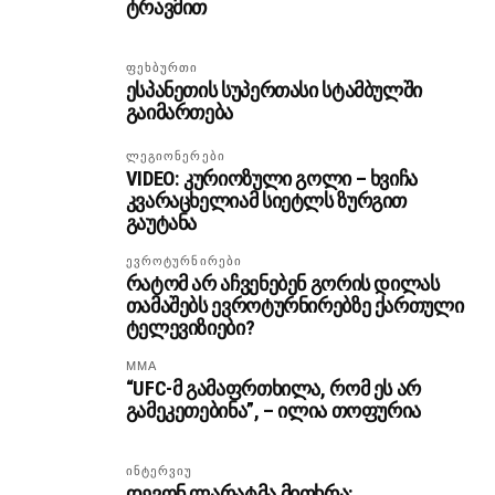
ტრავმით
ᲤᲔᲮᲑᲣᲠᲗᲘ
ესპანეთის სუპერთასი სტამბულში
გაიმართება
ᲚᲔᲒᲘᲝᲜᲔᲠᲔᲑᲘ
VIDEO: კურიოზული გოლი – ხვიჩა
კვარაცხელიამ სიეტლს ზურგით
გაუტანა
ᲔᲕᲠᲝᲢᲣᲠᲜᲘᲠᲔᲑᲘ
რატომ არ აჩვენებენ გორის დილას
თამაშებს ევროტურნირებზე ქართული
ტელევიზიები?
MMA
“UFC-მ გამაფრთხილა, რომ ეს არ
გამეკეთებინა”, – ილია თოფურია
ᲘᲜᲢᲔᲠᲕᲘᲣ
დევონ ლარატმა მითხრა: