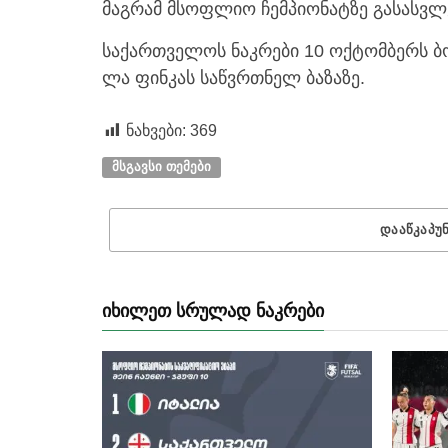
მაგრამ მსოფლიო ჩემპიონატზე გასასვლ
საქართველოს ნაკრები 10 ოქტომბერს ბ
ლა ფინკას საწვრთნელ ბაზაზე.
ნახვები:
369
ᲛᲡᲒᲐᲕᲡᲘ ᲗᲔᲛᲔᲑᲘ
ᲓᲐᲐᲬᲙᲐᲞᲣ
ᲘᲮᲘᲚᲔᲗ ᲡᲠᲣᲚᲐᲓ ᲜᲐᲙᲠᲔᲑᲘ