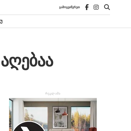
ᲒᲐᲛᲝᲒᲕᲘᲬᲔᲠᲔᲗ
Უ
 აღებაა
ᲠᲔᲙᲚᲐᲛᲐ