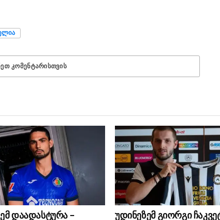
ᲮᲔᲚᲘᲐ
ᲜᲔᲗ ᲙᲝᲛᲔᲜᲢᲐᲠᲘᲡᲗᲕᲘᲡ
ემ დაადასტურა –
უდინეზემ გიორგი ჩაკვე