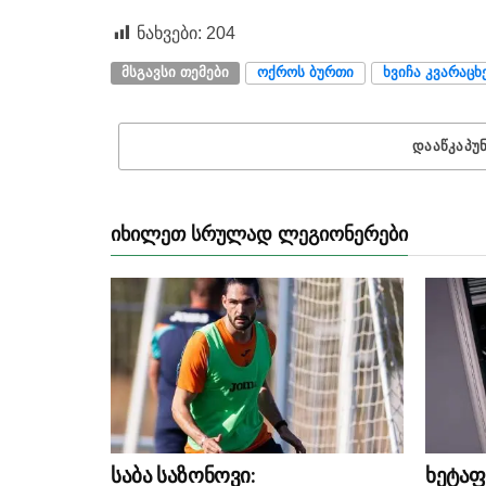
ნახვები:
204
ᲛᲡᲒᲐᲕᲡᲘ ᲗᲔᲛᲔᲑᲘ
ᲝᲥᲠᲝᲡ ᲑᲣᲠᲗᲘ
ᲮᲕᲘᲩᲐ ᲙᲕᲐᲠᲐᲪ
ᲓᲐᲐᲬᲙᲐᲞᲣ
ᲘᲮᲘᲚᲔᲗ ᲡᲠᲣᲚᲐᲓ ᲚᲔᲒᲘᲝᲜᲔᲠᲔᲑᲘ
საბა საზონოვი:
ხეტაფ