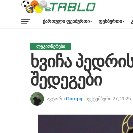
ᲥᲐᲠᲗᲣᲚᲘ ᲤᲔᲮᲑᲣᲠᲗᲘ
ᲤᲔᲮᲑᲣᲠᲗᲘ
ᲚᲔᲒᲘᲝᲜᲔᲠᲔᲑᲘ
ხვიჩა პედრი
შედეგები
ავტორი
Giorgig
სექტემბერი 27, 2025