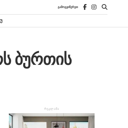
ᲒᲐᲛᲝᲒᲕᲘᲬᲔᲠᲔᲗ
Უ
ოს ბურთის
ᲠᲔᲙᲚᲐᲛᲐ