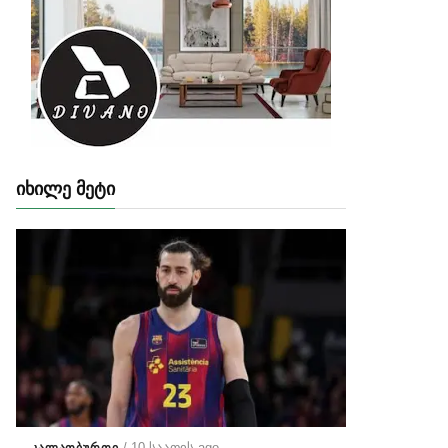
ᲘᲮᲘᲚᲔ ᲛᲔᲢᲘ
/ 10 საათის ago