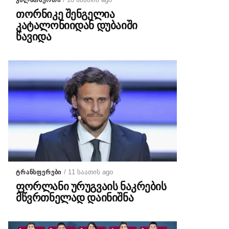
ᲙᲐᲚᲐᲗᲑᲣᲠᲗᲘ
თორნიკე შენგელია
კატალონიიდან დუბაიში
წავიდა
/ 11 საათის ago
ᲢᲠᲐᲜᲡᲤᲔᲠᲔᲑᲘ
ფორლანი ურუგვაის ნაკრების
მწვრთნელად დაინიშნა