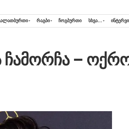
ᲙᲐᲚᲐᲗᲑᲣᲠᲗᲘ
ᲠᲐᲒᲑᲘ
ᲩᲝᲒᲑᲣᲠᲗᲘ
ᲡᲮᲕᲐ…
ᲘᲜᲢᲔᲠᲕᲘ
ს ჩამორჩა – ოქრ