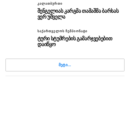
ᲙᲐᲚᲐᲗᲑᲣᲠᲗᲘ
შენგელიას კარგმა თამაშმა ბარსას
ვერ უშველა
ᲡᲐᲥᲐᲠᲗᲕᲔᲚᲝᲡ ᲩᲔᲛᲞᲘᲝᲜᲐᲢᲘ
ტური სტუმრების გამარჯვებებით
დაიწყო
ᲛᲔᲢᲘ...