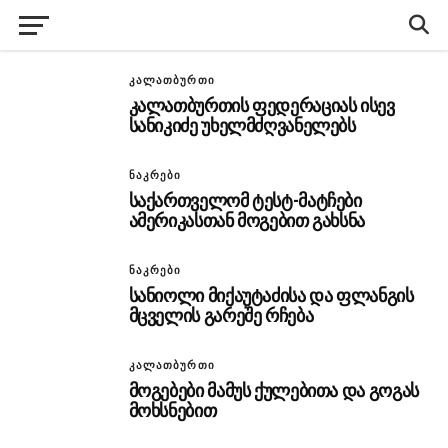
ᲙᲐᲚᲐᲗᲑᲣᲠᲗᲘ
კალათბურთის ფედერაციას ისევ
სანიკიძე უხელმძღვანელებს
ᲜᲐᲙᲠᲔᲑᲘ
საქართველომ ტესტ-მატჩები
ამერიკასთან მოგებით გახსნა
ᲜᲐᲙᲠᲔᲑᲘ
სანიოლი მიქაუტაძისა და ფლანგის
მცველის გარეშე რჩება
ᲙᲐᲚᲐᲗᲑᲣᲠᲗᲘ
მოგებები მამუს ქულებითა და გოგას
მოხსნებით