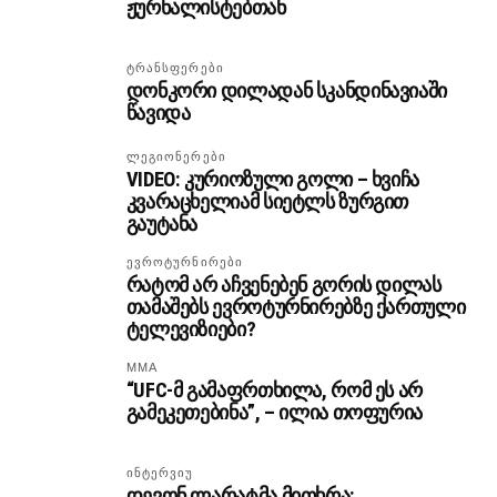
ჟურნალისტებთან
ᲢᲠᲐᲜᲡᲤᲔᲠᲔᲑᲘ
დონკორი დილადან სკანდინავიაში
წავიდა
ᲚᲔᲒᲘᲝᲜᲔᲠᲔᲑᲘ
VIDEO: კურიოზული გოლი – ხვიჩა
კვარაცხელიამ სიეტლს ზურგით
გაუტანა
ᲔᲕᲠᲝᲢᲣᲠᲜᲘᲠᲔᲑᲘ
რატომ არ აჩვენებენ გორის დილას
თამაშებს ევროტურნირებზე ქართული
ტელევიზიები?
MMA
“UFC-მ გამაფრთხილა, რომ ეს არ
გამეკეთებინა”, – ილია თოფურია
ᲘᲜᲢᲔᲠᲕᲘᲣ
დევონ ლარატმა მითხრა: