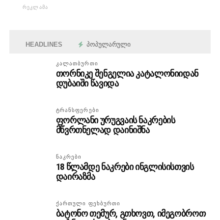
ᲠᲔᲙᲚᲐᲛᲐ
HEADLINES
ᲞᲝᲞᲣᲚᲐᲠᲣᲚᲘ
ᲙᲐᲚᲐᲗᲑᲣᲠᲗᲘ
თორნიკე შენგელია კატალონიიდან
დუბაიში წავიდა
ᲢᲠᲐᲜᲡᲤᲔᲠᲔᲑᲘ
ფორლანი ურუგვაის ნაკრების
მწვრთნელად დაინიშნა
ᲜᲐᲙᲠᲔᲑᲘ
18 წლამდე ნაკრები ინგლისისთვის
დაირაზმა
ᲥᲐᲠᲗᲣᲚᲘ ᲤᲔᲮᲑᲣᲠᲗᲘ
ბატონო თემურ, გთხოვთ, იმეგობროთ