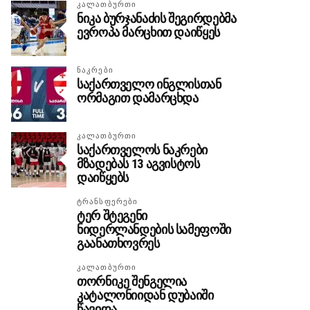
ᲙᲐᲚᲐᲗᲑᲣᲠᲗᲘ
ნიკა ბურჯანაძის შეგირდებმა
ევროპა მარცხით დაიწყეს
ᲜᲐᲙᲠᲔᲑᲘ
საქართველო ინგლისთან
ორმაგით დამარცხდა
ᲙᲐᲚᲐᲗᲑᲣᲠᲗᲘ
საქართველოს ნაკრები
მზადებას 13 აგვისტოს
დაიწყებს
ᲢᲠᲐᲜᲡᲤᲔᲠᲔᲑᲘ
ტერ შტეგენი
ნიდერლანდების სამეფოში
გაანათხოვრეს
ᲙᲐᲚᲐᲗᲑᲣᲠᲗᲘ
თორნიკე შენგელია
კატალონიიდან დუბაიში
წავიდა