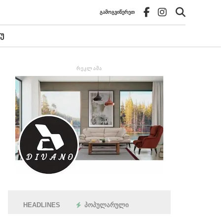
ᲒᲐᲛᲝᲒᲕᲘᲬᲔᲠᲔᲗ
Უ
ᲠᲔᲙᲚᲐᲛᲐ
HEADLINES
ᲞᲝᲞᲣᲚᲐᲠᲣᲚᲘ