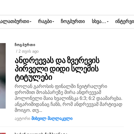
ᲙᲐᲚᲐᲗᲑᲣᲠᲗᲘ
ᲠᲐᲒᲑᲘ
ᲩᲝᲒᲑᲣᲠᲗᲘ
ᲡᲮᲕᲐ…
ᲘᲜᲢᲔᲠᲕᲘ
ᲩᲝᲒᲑᲣᲠᲗᲘ
/ 2 თვის ago
ანდრეევას და ზვერევის
პირველი დიდი სლემის
ტიტულები
როლან გაროსის ფინალში ნეიტრალური
დროშით მოასპარეზე მირა ანდრეევამ
პოლონელი მაია ხვალინსკა 6:3; 6:2 დაამარცხა.
ანგარიშიდანაც ჩანს, რომ ანდრეევამ მარტივად
მოიგო. თუ...
ავტორი
მიხეილ მაღლაკელი