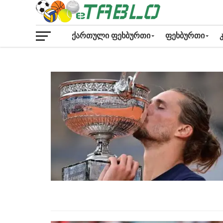
ᲥᲐᲠᲗᲣᲚᲘ ᲤᲔᲮᲑᲣᲠᲗᲘ
ᲤᲔᲮᲑᲣᲠᲗᲘ