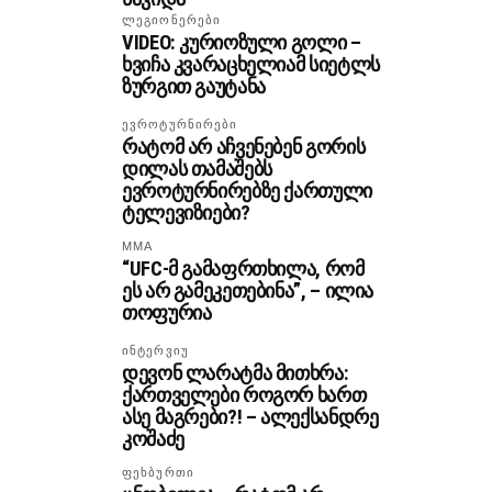
ᲚᲔᲒᲘᲝᲜᲔᲠᲔᲑᲘ
VIDEO: კურიოზული გოლი –
ხვიჩა კვარაცხელიამ სიეტლს
ზურგით გაუტანა
ᲔᲕᲠᲝᲢᲣᲠᲜᲘᲠᲔᲑᲘ
რატომ არ აჩვენებენ გორის
დილას თამაშებს
ევროტურნირებზე ქართული
ტელევიზიები?
MMA
“UFC-მ გამაფრთხილა, რომ
ეს არ გამეკეთებინა”, – ილია
თოფურია
ᲘᲜᲢᲔᲠᲕᲘᲣ
დევონ ლარატმა მითხრა:
ქართველები როგორ ხართ
ასე მაგრები?! – ალექსანდრე
კოშაძე
ᲤᲔᲮᲑᲣᲠᲗᲘ