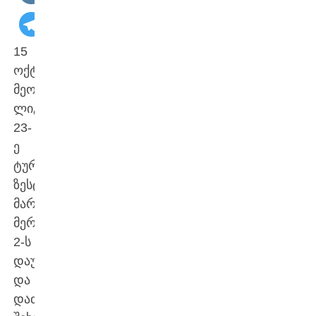
15
ოქტომბერს,
მეოთხე
ლიგის
23-
ე
ტურში
ზესტაფონი
მარტვილის
მერანი
2-ს
დაუპირისპირდა
და
დაძაბულ