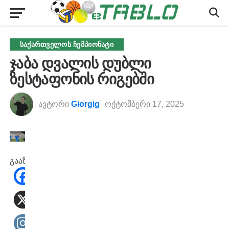
ᲡᲐᲥᲐᲠᲗᲕᲔᲚᲝᲡ ᲩᲔᲛᲞᲘᲝᲜᲐᲢᲘ
ჯაბა დვალის დუბლი
ზესტაფონის რიგებში
ავტორი
Giorgig
ოქტომბერი 17, 2025
გააზიარეთ