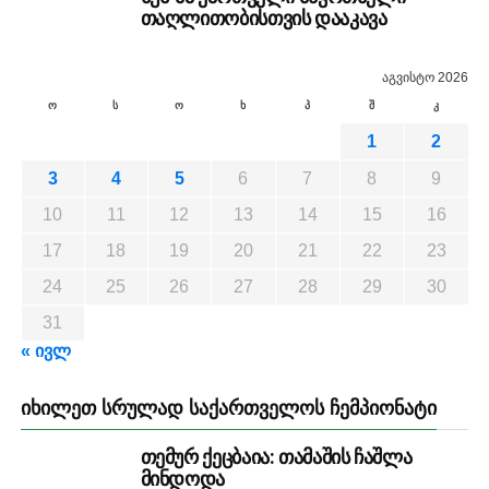
თაღლითობისთვის დააკავა
აგვისტო 2026
ო
ს
ო
ხ
პ
შ
კ
1
2
3
4
5
6
7
8
9
10
11
12
13
14
15
16
17
18
19
20
21
22
23
24
25
26
27
28
29
30
31
« ივლ
ᲘᲮᲘᲚᲔᲗ ᲡᲠᲣᲚᲐᲓ ᲡᲐᲥᲐᲠᲗᲕᲔᲚᲝᲡ ᲩᲔᲛᲞᲘᲝᲜᲐᲢᲘ
თემურ ქეცბაია: თამაშის ჩაშლა
მინდოდა