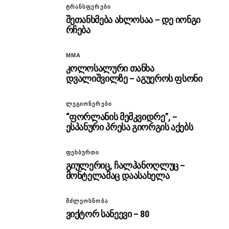
ᲢᲠᲐᲜᲡᲤᲔᲠᲔᲑᲘ
შეთანხმება ახლოსაა – დე იონგი
რჩება
MMA
კოლოსალური თანხა
დვალიშვილზე – აგუეროს ფსონი
ᲚᲔᲒᲘᲝᲜᲔᲠᲔᲑᲘ
“ფორლანის მემკვიდრე”, –
ესპანური პრესა გიორგის აქებს
ᲤᲔᲮᲑᲣᲠᲗᲘ
გიულერიც, ჩალჰანოღლუც –
მონტელამაც დაასახელა
ᲛᲫᲚᲔᲝᲡᲜᲝᲑᲐ
ვიქტორ სანეევი – 80