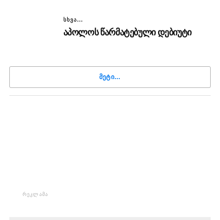
ᲡᲮᲕᲐ...
აპოლოს წარმატებული დებიუტი
ᲛᲔᲢᲘ...
ᲠᲔᲙᲚᲐᲛᲐ