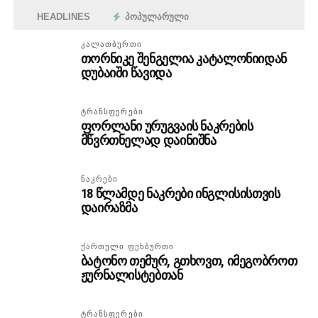
HEADLINES
ᲞᲝᲞᲣᲚᲐᲠᲣᲚᲘ
ᲙᲐᲚᲐᲗᲑᲣᲠᲗᲘ
თორნიკე შენგელია კატალონიიდან
დუბაიში წავიდა
ᲢᲠᲐᲜᲡᲤᲔᲠᲔᲑᲘ
ფორლანი ურუგვაის ნაკრების
მწვრთნელად დაინიშნა
ᲜᲐᲙᲠᲔᲑᲘ
18 წლამდე ნაკრები ინგლისისთვის
დაირაზმა
ᲥᲐᲠᲗᲣᲚᲘ ᲤᲔᲮᲑᲣᲠᲗᲘ
ბატონო თემურ, გთხოვთ, იმეგობროთ
ჟურნალისტებთან
ᲢᲠᲐᲜᲡᲤᲔᲠᲔᲑᲘ