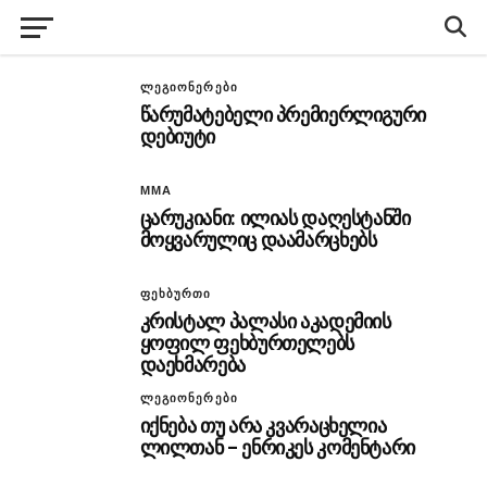
ᲚᲔᲒᲘᲝᲜᲔᲠᲔᲑᲘ
წარუმატებელი პრემიერლიგური
დებიუტი
MMA
ცარუკიანი: ილიას დაღესტანში
მოყვარულიც დაამარცხებს
ᲤᲔᲮᲑᲣᲠᲗᲘ
კრისტალ პალასი აკადემიის
ყოფილ ფეხბურთელებს
დაეხმარება
ᲚᲔᲒᲘᲝᲜᲔᲠᲔᲑᲘ
იქნება თუ არა კვარაცხელია
ლილთან – ენრიკეს კომენტარი