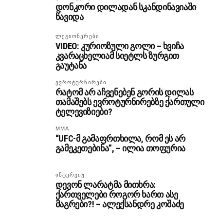
დონკორი დილადან სკანდინავიაში
წავიდა
ᲚᲔᲒᲘᲝᲜᲔᲠᲔᲑᲘ
VIDEO: კურიოზული გოლი – ხვიჩა
კვარაცხელიამ სიეტლს ზურგით
გაუტანა
ᲔᲕᲠᲝᲢᲣᲠᲜᲘᲠᲔᲑᲘ
რატომ არ აჩვენებენ გორის დილას
თამაშებს ევროტურნირებზე ქართული
ტელევიზიები?
MMA
“UFC-მ გამაფრთხილა, რომ ეს არ
გამეკეთებინა”, – ილია თოფურია
ᲘᲜᲢᲔᲠᲕᲘᲣ
დევონ ლარატმა მითხრა:
ქართველები როგორ ხართ ასე
მაგრები?! – ალექსანდრე კოშაძე