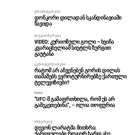
ᲢᲠᲐᲜᲡᲤᲔᲠᲔᲑᲘ
დონკორი დილადან სკანდინავიაში
წავიდა
ᲚᲔᲒᲘᲝᲜᲔᲠᲔᲑᲘ
VIDEO: კურიოზული გოლი – ხვიჩა
კვარაცხელიამ სიეტლს ზურგით
გაუტანა
ᲔᲕᲠᲝᲢᲣᲠᲜᲘᲠᲔᲑᲘ
რატომ არ აჩვენებენ გორის დილას
თამაშებს ევროტურნირებზე ქართული
ტელევიზიები?
MMA
“UFC-მ გამაფრთხილა, რომ ეს არ
გამეკეთებინა”, – ილია თოფურია
ᲘᲜᲢᲔᲠᲕᲘᲣ
დევონ ლარატმა მითხრა:
ქართველები როგორ ხართ ასე