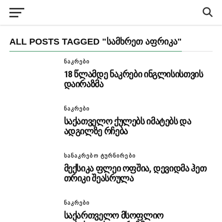
ALL POSTS TAGGED "ᲡᲐᲛᲮᲠᲔᲗ ᲐᲤᲠᲘᲙᲐ"
ᲜᲐᲙᲠᲔᲑᲘ
18 წლამდე ნაკრები ინგლისისთვის
დაირაზმა
ᲜᲐᲙᲠᲔᲑᲘ
საქათველო ქულებს იმატებს და
ადგილზე რჩება
ᲡᲐᲜᲐᲙᲠᲔᲑᲝ ᲢᲣᲠᲜᲘᲠᲔᲑᲘ
მექსიკა ფლეი ოფშია, დევიდმა ჰეთ
თრიკი შეასრულა
ᲜᲐᲙᲠᲔᲑᲘ
საქართველო მსოფლიო