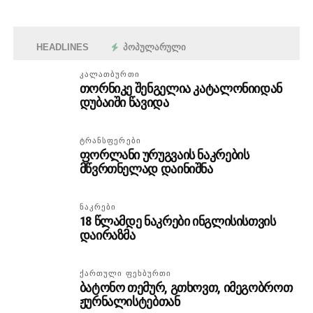
HEADLINES
ᲞᲝᲞᲣᲚᲐᲠᲣᲚᲘ
ᲙᲐᲚᲐᲗᲑᲣᲠᲗᲘ
თორნიკე შენგელია კატალონიიდან
დუბაიში წავიდა
ᲢᲠᲐᲜᲡᲤᲔᲠᲔᲑᲘ
ფორლანი ურუგვაის ნაკრების
მწვრთნელად დაინიშნა
ᲜᲐᲙᲠᲔᲑᲘ
18 წლამდე ნაკრები ინგლისისთვის
დაირაზმა
ᲥᲐᲠᲗᲣᲚᲘ ᲤᲔᲮᲑᲣᲠᲗᲘ
ბატონო თემურ, გთხოვთ, იმეგობროთ
ჟურნალისტებთან