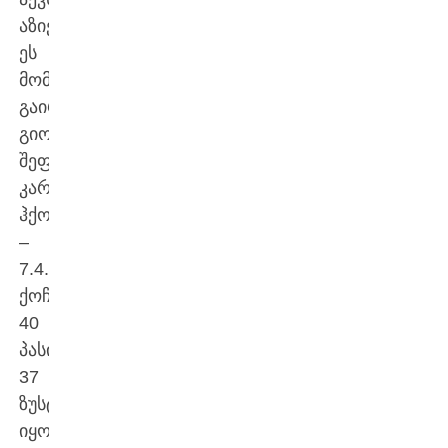
აზიელს,
ეს
მომავალში
გაირკვევა.
გიორგი
შეფასებაც
კარგი
ჰქონდა
–
7.4.
ქოჩორას
40
პასიდან
37
ზუსტი
იყო,