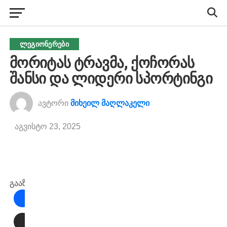
ᲚᲔᲒᲘᲝᲜᲔᲠᲔᲑᲘ
მორიტას ტრავმა, ქოჩორას
შანსი და ლიდერი სპორტინგი
ავტორი
მიხეილ მაღლაკელი
აგვისტო 23, 2025
გააზიარეთ