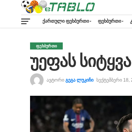
ᲥᲐᲠᲗᲣᲚᲘ ᲤᲔᲮᲑᲣᲠᲗᲘ
ᲤᲔᲮᲑᲣᲠᲗᲘ
ᲤᲔᲮᲑᲣᲠᲗᲘ
უეფას სიტყვა
ავტორი
გეგა ლუკიჩი
სექტემბერი 18, 