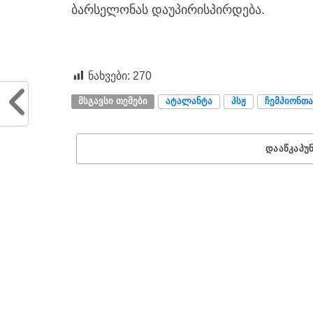
ბარსელონას დაუპირისპირდება.
ნახვები:
270
ᲛᲡᲒᲐᲕᲡᲘ ᲗᲔᲛᲔᲑᲘ
ᲐᲢᲐᲚᲐᲜᲢᲐ
ᲞᲡᲟ
ᲩᲔᲛᲞᲘᲝᲜᲗ
ᲓᲐᲐᲬᲙᲐᲞᲣ