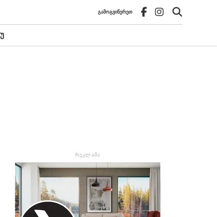
ᲒᲐᲛᲝᲒᲕᲘᲬᲔᲠᲔᲗ
Უ
ᲠᲔᲙᲚᲐᲛᲐ