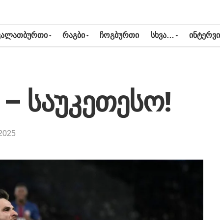
ᲙᲐᲚᲐᲗᲑᲣᲠᲗᲘ
ᲠᲐᲒᲑᲘ
ᲩᲝᲒᲑᲣᲠᲗᲘ
ᲡᲮᲕᲐ…
ᲘᲜᲢᲔᲠᲕᲘ
 – საუკეთესო!
2025