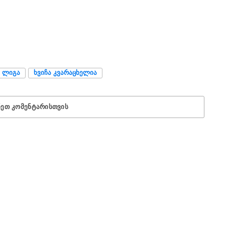
Ა ᲚᲘᲒᲐ
ᲮᲕᲘᲩᲐ ᲙᲕᲐᲠᲐᲪᲮᲔᲚᲘᲐ
ᲜᲔᲗ ᲙᲝᲛᲔᲜᲢᲐᲠᲘᲡᲗᲕᲘᲡ