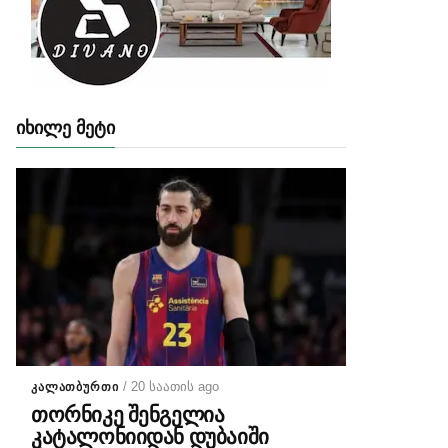
ᲘᲮᲘᲚᲔ ᲛᲔᲢᲘ
/ 20 საათის ago
ᲙᲐᲚᲐᲗᲑᲣᲠᲗᲘ
თორნიკე შენგელია
კატალონიიდან დუბაიში