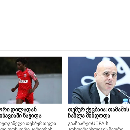
ორი დილადან
თემურ ქეცბაია: თამაშის
ინავიაში წავიდა
ჩაშლა მინდოდა
არეთგანელი ფეხბურთელი
გააზიარეთUEFA-ს
ოფი დონკორი კარიერას
კონფერენსლიგის მეორე