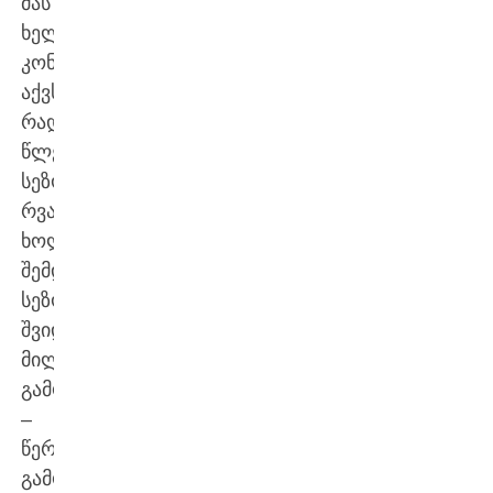
მას
ხელსაყრელი
კონტრაქტიც
აქვს,
რადგან
წლევანდელ
სეზონში
რვა,
ხოლო
შემდეგ
სეზონში
შვიდ
მილიონს
გამოიმუშავებს”,
–
წერს
გამოცემა.