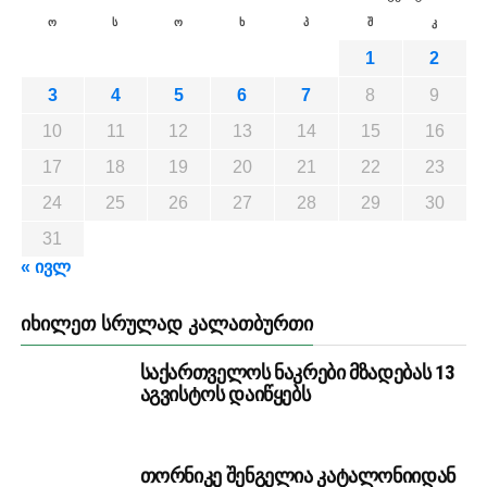
ო
ს
ო
ხ
პ
შ
კ
1
2
3
4
5
6
7
8
9
10
11
12
13
14
15
16
17
18
19
20
21
22
23
24
25
26
27
28
29
30
31
« ივლ
ᲘᲮᲘᲚᲔᲗ ᲡᲠᲣᲚᲐᲓ ᲙᲐᲚᲐᲗᲑᲣᲠᲗᲘ
საქართველოს ნაკრები მზადებას 13
აგვისტოს დაიწყებს
თორნიკე შენგელია კატალონიიდან