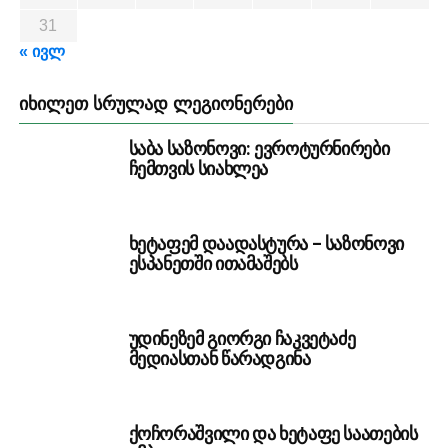
31
« ივლ
ᲘᲮᲘᲚᲔᲗ ᲡᲠᲣᲚᲐᲓ ᲚᲔᲒᲘᲝᲜᲔᲠᲔᲑᲘ
საბა საზონოვი: ევროტურნირები
ჩემთვის სიახლეა
ხეტაფემ დაადასტურა – საზონოვი
ესპანეთში ითამაშებს
უდინეზემ გიორგი ჩაკვეტაძე
მედიასთან წარადგინა
ქოჩორაშვილი და ხეტაფე საათების