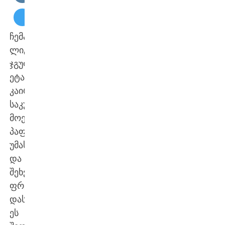
ჩემპიონთა
ლიგის
ჯგუფურ
ეტაპზე
კაირატმა
საკუთარ
მოედანზე
პაფოსს
უმასპინძლა
და
შეხვედრა
ფრედ
დასრულდა.
ეს