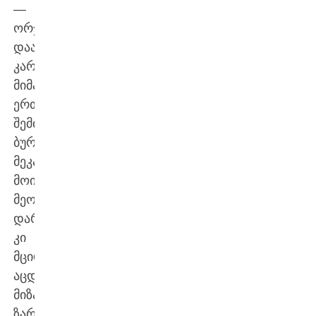
—
ორჯერ
დაარტყა
კარის
მიმართულებით,
ერთ
შემთხვევაში
ბურთი
მეკარემ
მოიგერია,
მეორე
დარტყმა
კი
მცირედით
აცდა
მიზანს.
ზარიას