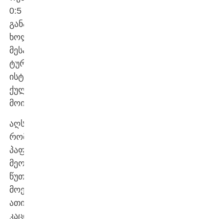
0:5
განადგურდა,
ხოლო
მესამე
ტურში
ისტორიული
ქულა
მოიპოვა.
აღსანიშნავია,
რომ
პაფოსი
მეოთხე
წუთიდან
მოედანზე
ათი
კაცით