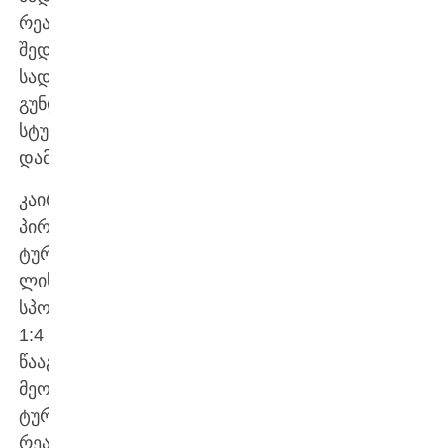
რეალთან
შედგა,
სადაც
გუნდი
სტუმრად
დამარცხდა.
კაირატმა
პირველ
ტურში
ლისაბონის
სპორტინგთან
1:4
წააგო,
მეორე
ტურში
რეალთან