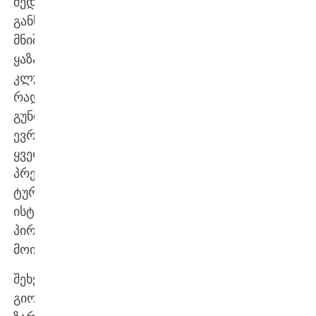
შედეგი
განსაკუთრებული
მნიშვნელობისაა
ყაზახური
კლუბისთვის,
რადგან
გუნდმა
ევროპის
ყველაზე
პრესტიჟულ
ტურნირზე
ისტორიაში
პირველი
მოიპოვა.
შეხვედრაში
გიორგი