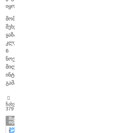
იყო.
მომდევნო
შეხვედრას
ყაზახური
კლუბი
6
ნოემბერს
მილანის
ინტერთან
გამართავს.
ნახვები:
379
ᲛᲡᲒᲐᲕᲡᲘ
ᲗᲔᲛᲔᲑᲘ
ᲒᲘᲝᲠᲒᲘ
ᲖᲐᲠᲘᲐ