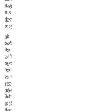
მატჩში
6.8
ქულა
დაუწერეს.
ეს
ზარიას
მეორე
გამოჩენა
იყო
ჩემპიონთა
ლიგის
ჯგუფურ
ეტაპზე.
მისი
დებიუტი
მადრიდის