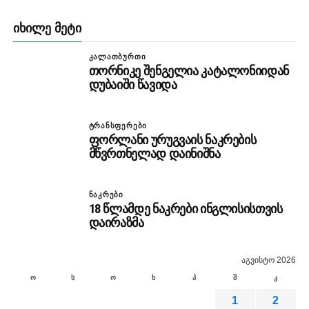
ᲘᲮᲘᲚᲔ ᲛᲔᲢᲘ
ᲙᲐᲚᲐᲗᲑᲣᲠᲗᲘ
თორნიკე შენგელია კატალონიიდან
დუბაიში წავიდა
ᲢᲠᲐᲜᲡᲤᲔᲠᲔᲑᲘ
ფორლანი ურუგვაის ნაკრების
მწვრთნელად დაინიშნა
ᲜᲐᲙᲠᲔᲑᲘ
18 წლამდე ნაკრები ინგლისისთვის
დაირაზმა
აგვისტო 2026
ო
ს
ო
ხ
პ
შ
კ
1
2