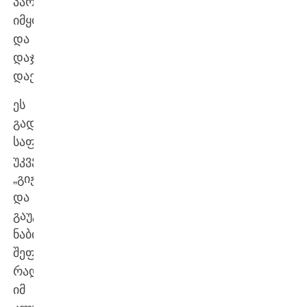
პარიზში
იმყოფება
და
დაჯილდოებას
დაესწრება.
ეს
გადაწყვეტილება
საფრანგეთში
უკვე
„გიჟურ
და
გაუგებარ
ნაბიჯად“
შეფასდა,
რადგან
იმ