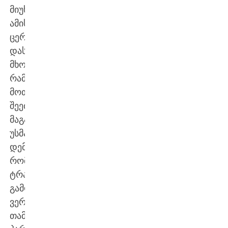
მიუხედავად
ამისა,
ცერემონიალზე
დასწრება
მხოლოდ
რამდენიმე
მოთამაშეს
შეეძლება.
მაგალითად,
უსმან
დემბელე,
რომელიც
ტრავმის
გამო
ვერ
თამაშობს,