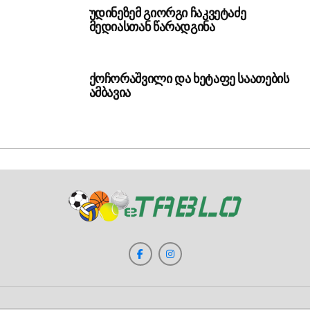
უდინეზემ გიორგი ჩაკვეტაძე
მედიასთან წარადგინა
ქოჩორაშვილი და ხეტაფე საათების
ამბავია