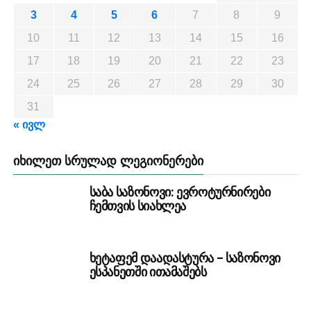
3
4
5
6
7
8
9
10
11
12
13
14
15
16
17
18
19
20
21
22
23
24
25
26
27
28
29
30
31
« ივლ
ᲘᲮᲘᲚᲔᲗ ᲡᲠᲣᲚᲐᲓ ᲚᲔᲒᲘᲝᲜᲔᲠᲔᲑᲘ
საბა საზონოვი: ევროტურნირები
ჩემთვის სიახლეა
ხეტაფემ დაადასტურა – საზონოვი
ესპანეთში ითამაშებს