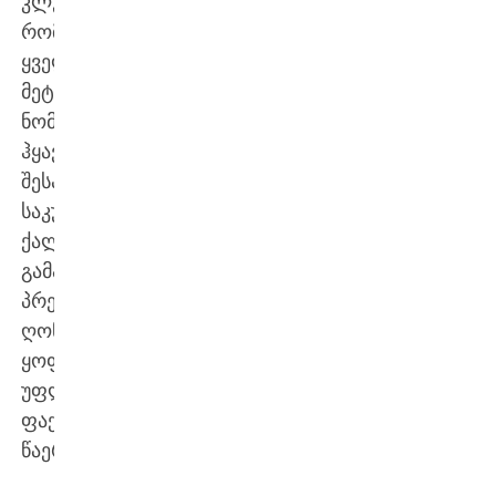
კლუბს,
რომელსაც
ყველაზე
მეტი
ნომინანტი
ჰყავს,
შესაძლოა
საკუთარ
ქალაქში
გამართულ
პრესტიჟულ
ღონისძიებაზე
ყოფნის
უფლება
ფაქტობრივად
წაერთვას.