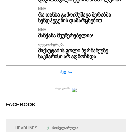
MMA
რა თანხა გამოიმუშავა მერაბმა
სენდჰეგენის დამარცხებით
MMA
მანქანა შეუჩერებელია!
ᲚᲔᲒᲘᲝᲜᲔᲠᲔᲑᲘ
მიქაუტაძის გოლი ბერნაბეუზე
საკმარისი არ აღმოჩნდა
ᲛᲔᲢᲘ...
ᲠᲔᲙᲚᲐᲛᲐ
FACEBOOK
HEADLINES
ᲞᲝᲞᲣᲚᲐᲠᲣᲚᲘ