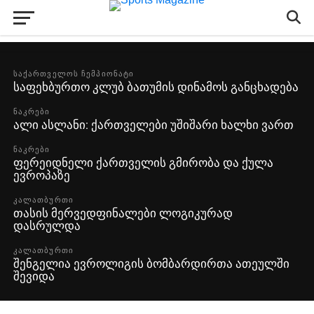
ქვილითაიამ – ტრავმით
ეგოიანმა სეზონი გოლით და საგოლე
საქართველოს ნაკრები მზადებას 13
პასით გახსნა
აგვისტოს დაიწყებს
ᲡᲐᲥᲐᲠᲗᲕᲔᲚᲝᲡ ᲩᲔᲛᲞᲘᲝᲜᲐᲢᲘ
საფეხბურთო კლუბ ბათუმის დინამოს განცხადება
ᲜᲐᲙᲠᲔᲑᲘ
ალი ასლანი: ქართველები უშიშარი ხალხი ვართ
ᲜᲐᲙᲠᲔᲑᲘ
ფერეიდნელი ქართველის გმირობა და ქულა
ევროპაზე
ᲙᲐᲚᲐᲗᲑᲣᲠᲗᲘ
თასის მერვედფინალები ლოგიკურად
დასრულდა
ᲙᲐᲚᲐᲗᲑᲣᲠᲗᲘ
შენგელია ევროლიგის ბომბარდირთა ათეულში
შევიდა