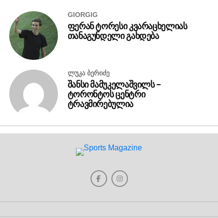
GIORGIG
ფერან ტორესი კვარაცხელიას
თანაგუნდელი გახდება
ᲚᲣᲙᲐ ᲑᲔᲠᲘᲫᲔ
შანსი მამუკელაშვილს –
ტორონტოს ცენტრი
ტრავმირებულია