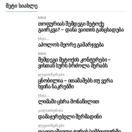
ᲛᲔᲢᲘ ᲡᲘᲐᲮᲚᲔ
MMA
თოფურიას შემდეგი მეტოქე
გაირკვა? – დანა ვაითის განცხადება
ᲡᲮᲕᲐ...
აპოლოს მეორე გამარჯვება
MMA
შემდეგი მეტოქის კონტურები –
ვისთან სურს ბრძოლა მერაბს
ᲚᲔᲒᲘᲝᲜᲔᲠᲔᲑᲘ
ცნობილია – ითამაშებს თუ ვერა
ხვიჩა ნაკრებში
ᲡᲮᲕᲐ...
ლიმაში ცხრა მონაწილით
ᲙᲐᲚᲐᲗᲑᲣᲠᲗᲘ
დამაჯერებელი შერმადინი
ᲚᲔᲒᲘᲝᲜᲔᲠᲔᲑᲘ
დავითაშვილი ტურის სიმბოლურში