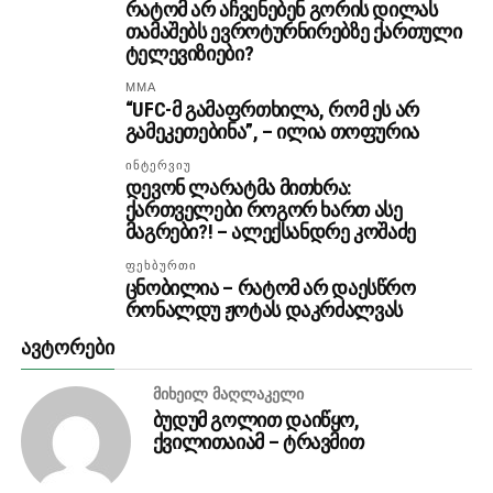
რატომ არ აჩვენებენ გორის დილას
თამაშებს ევროტურნირებზე ქართული
ტელევიზიები?
MMA
“UFC-მ გამაფრთხილა, რომ ეს არ
გამეკეთებინა”, – ილია თოფურია
ᲘᲜᲢᲔᲠᲕᲘᲣ
დევონ ლარატმა მითხრა:
ქართველები როგორ ხართ ასე
მაგრები?! – ალექსანდრე კოშაძე
ᲤᲔᲮᲑᲣᲠᲗᲘ
ცნობილია – რატომ არ დაესწრო
რონალდუ ჟოტას დაკრძალვას
ᲐᲕᲢᲝᲠᲔᲑᲘ
ᲛᲘᲮᲔᲘᲚ ᲛᲐᲦᲚᲐᲙᲔᲚᲘ
ბუდუმ გოლით დაიწყო,
ქვილითაიამ – ტრავმით