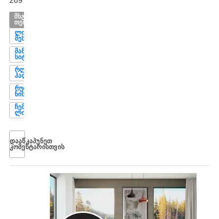
269
ᲛᲡᲒᲐᲕᲡᲘ
ᲗᲔᲛᲔᲑᲘ
ᲚᲘᲝᲜᲔᲚ
ᲛᲔᲡᲘ
ᲛᲐᲜᲩᲔᲡᲢᲔᲠ
ᲡᲘᲢᲘ
ᲠᲚᲘᲜᲒ
ᲰᲐᲚᲐᲜᲓᲘ
ᲠᲣᲓ ᲕᲐᲜ
ᲜᲘᲡᲢᲔᲠᲚᲝᲘ
ᲩᲔᲛᲞᲘᲝᲜᲗᲐ
ᲚᲘᲒᲐ
ᲓᲐᲐᲬᲙᲐᲞᲣᲜᲔᲗ
ᲙᲝᲛᲔᲜᲢᲐᲠᲘᲡᲗᲕᲘᲡ