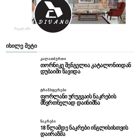
ᲠᲔᲙᲚᲐᲛᲐ
ᲘᲮᲘᲚᲔ ᲛᲔᲢᲘ
ᲙᲐᲚᲐᲗᲑᲣᲠᲗᲘ
თორნიკე შენგელია კატალონიიდან
დუბაიში წავიდა
ᲢᲠᲐᲜᲡᲤᲔᲠᲔᲑᲘ
ფორლანი ურუგვაის ნაკრების
მწვრთნელად დაინიშნა
ᲜᲐᲙᲠᲔᲑᲘ
18 წლამდე ნაკრები ინგლისისთვის
დაირაზმა