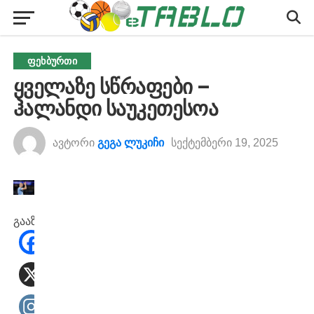
ᲤᲔᲮᲑᲣᲠᲗᲘ
ყველაზე სწრაფები –
ჰალანდი საუკეთესოა
ავტორი
გეგა ლუკიჩი
სექტემბერი 19, 2025
გააზიარეთ